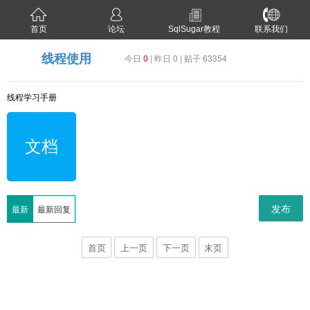
首页
论坛
SqlSugar教程
联系我们
线程使用
今日
0
| 昨日 0 | 贴子 63354
线程学习手册
文档
发布
最新
最新回复
首页
上一页
下一页
末页