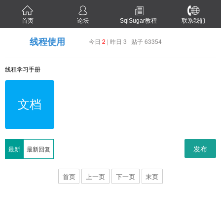
首页
论坛
SqlSugar教程
联系我们
线程使用
今日
2
| 昨日 3 | 贴子 63354
线程学习手册
文档
发布
最新
最新回复
首页
上一页
下一页
末页