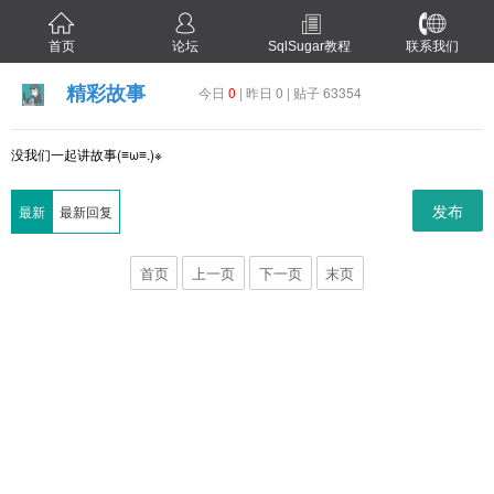
首页
论坛
SqlSugar教程
联系我们
精彩故事
今日
0
| 昨日 0 | 贴子 63354
没我们一起讲故事(≡ω≡.)※
发布
最新
最新回复
首页
上一页
下一页
末页