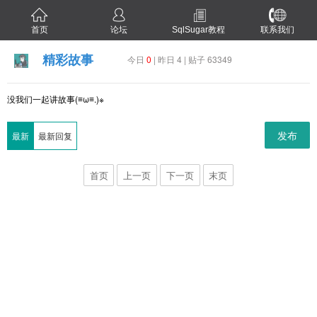
首页
论坛
SqlSugar教程
联系我们
精彩故事
今日
0
| 昨日 4 | 贴子 63349
没我们一起讲故事(≡ω≡.)※
发布
最新
最新回复
首页
上一页
下一页
末页