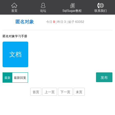
首页
论坛
SqlSugar教程
联系我们
匿名对象
今日
0
| 昨日 3 | 贴子 63352
匿名对象学习手册
文档
发布
最新
最新回复
首页
上一页
下一页
末页