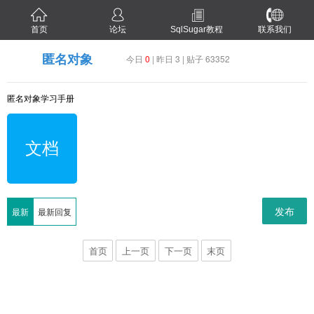
首页
论坛
SqlSugar教程
联系我们
匿名对象
今日
0
| 昨日 3 | 贴子 63352
匿名对象学习手册
文档
发布
最新
最新回复
首页
上一页
下一页
末页