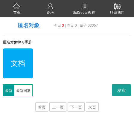
首页
论坛
SqlSugar教程
联系我们
匿名对象
今日
3
| 昨日 0 | 贴子 63357
匿名对象学习手册
文档
发布
最新
最新回复
首页
上一页
下一页
末页