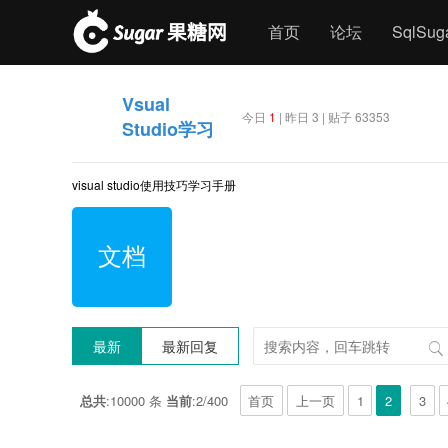
首页
论坛
SqlSu
Vsual
今日
1
| 昨日 3 | 贴子 63353
Studio学习
visual studio使用技巧学习手册
文档
最新
最新回复
总共
:10000 条
当前
:2/400
首页
上一页
1
2
3