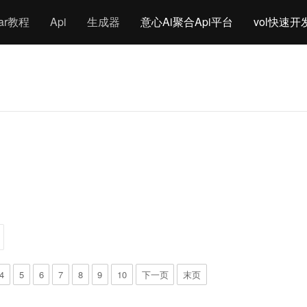
gar教程
Api
生成器
意心Ai聚合Api平台
vol快速开
4
5
6
7
8
9
10
下一页
末页