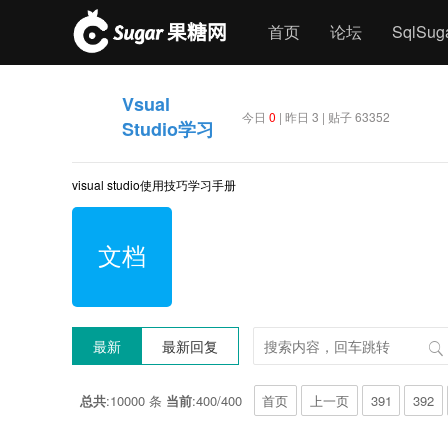
首页
论坛
SqlSu
Vsual
今日
0
| 昨日 3 | 贴子 63352
Studio学习
visual studio使用技巧学习手册
文档
最新
最新回复
总共
:10000 条
当前
:400/400
首页
上一页
391
392