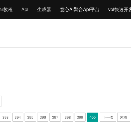
gar教程
Api
生成器
意心Ai聚合Api平台
vol快速开
393
394
395
396
397
398
399
400
下一页
末页