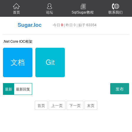
首页
论坛
SqlSugar教程
联系我们
Sugar.Ioc
今日
0
| 昨日 0 | 贴子 63354
.Net Core IOC框架
文档
Git
发布
最新
最新回复
首页
上一页
下一页
末页