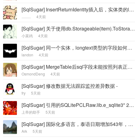
[SqlSugar] InsertReturnIdentity插入后，实体类的list数据为空，数据库有数据 -
..........
4天前
[SqlSugar] 关于使用db.Storageable(item).ToStorage()进行更新时出现数据错乱 -
小菜鸡
4天前
[SqlSugar] 同一个实体，longtext类型的字段如何兼容多种数据库？ -
landon
4天前
[SqlSugar] MergeTable后sql字段未能按照列表正常转换 -
OsmondDeng
4天前
[SqlSugar] 修改数据无法跟踪监控差异数据 -
fry
5天前
[SqlSugar] 引用的SQLitePCLRaw.lib.e_sqlite3" 2.1.11 具有已知的高严重性漏洞（5.1.4.216） -
上帝的助手
5天前
[SqlSugar] 国际化多语言，泰语日期增加543年，如何解决？ -
Ark
5天前