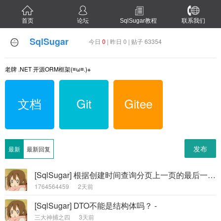
首页
论坛
SqlSugar教程
联系我们
SqlSugar
今日
0
| 昨日 0 | 贴子 63354
老牌 .NET 开源ORM框架(≡ω≡.)※
文档
Git
Gitee
发布
最新
最新回复
[SqlSugar] 根据创建时间查询分页上一页的最后一条与当前页第一条数据完全相同（查询条件完全相同情况下）。 -
1764564459
2天前
[SqlSugar] DTO不能是结构体吗？ -
三大神捕之四
3天前