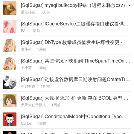
[SqlSugar] mysql bulkcopy报错（进程未释放csv） -
最佳孙友
6天前
[SqlSugar] ICacheService二级缓存接口建议提供一个异步接口。 -
PA
1周前
[SqlSugar] DbType 枚举成员值发生破坏性变更 -
戈小荷
1周前
[SqlSugar] 某些情况下映射到 TimeSpan/TimeOnly 失败 -
戈小荷
1周前
[SqlSugar] 链接虚谷数据库日期映射问题CreateTime can't convert string to datetime -
理财有道
1周前
[SqlSugar] 大数据 添加 和 更新 存在 BOOL 类型 设置数据 true false 没有生效 数据值默认都是 0 -
天降大任于斯人
1周前
[SqlSugar] ConditionalModel中ConditionalType为InLike 的时候生成sql异常 -
Carlos
1周前