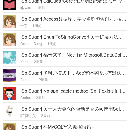
[SqlSugar] SqlSugarCore 流式读取记录 怎么写 ？ -
sjzwcs
1周前
[SqlSugar] Access数据库，字段名称包含()时，插入失败 -
十字
1周前
[SqlSugar] EnumToStringConvert 关于扩展方法的使用存在转换问题 -
OsmondDeng
1周前
[SqlSugar] 福音来了，Net11的Microsoft.Data.Sqlite自带加密 -
Kane
2周前
[SqlSugar] 多租户模式下，Aop审计字段只有默认数据库进入AOP审计字段逻辑，其他的库都没有进入 -
Boolean
2周前
[SqlSugar] No applicable method 'Split' exists in type 'String' -
Carlos
2周前
[SqlSugar] 关于人大金仓的驱动是否必须使用SqlSugarCore.Kdbndp 的问题 -
[茁]研小艾
2周前
[SqlSugar] 往MySQL写入数据报错 -