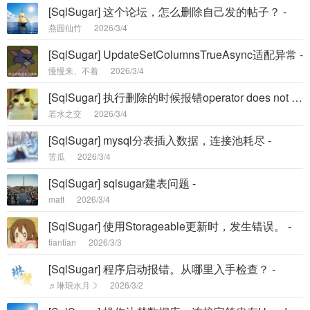
[SqlSugar] 这个论坛，怎么删除自己发的帖子？ -
燕园仙竹
2026/3/4
[SqlSugar] UpdateSetColumnsTrueAsync适配异常 -
慢慢来、不着
2026/3/4
[SqlSugar] 执行删除的时候报错operator does not exist: datetime = rowversion -
若水之交
2026/3/4
[SqlSugar] mysql分表插入数据，连接池耗尽 -
苦瓜
2026/3/4
[SqlSugar] sqlsugar建表问题 -
matt
2026/3/4
[SqlSugar] 使用Storageable更新时，发生错误。 -
tiantian
2026/3/3
[SqlSugar] 程序启动报错。从哪里入手检查？ -
♬琳琅水月☽
2026/3/2