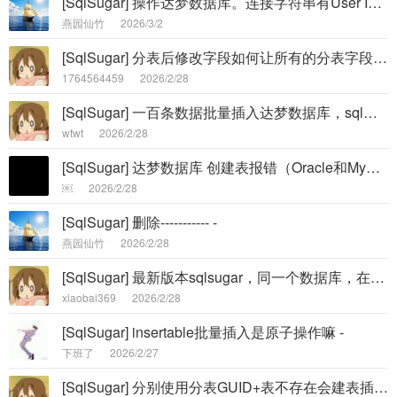
[SqlSugar] 操作达梦数据库。连接字符串有User Id和DataBase，究竟连接是哪个数据库？ -
燕园仙竹
2026/3/2
[SqlSugar] 分表后修改字段如何让所有的分表字段都进行修改。 -
1764564459
2026/2/28
[SqlSugar] 一百条数据批量插入达梦数据库，sql显示使用的insert..select.. UNION ALL.. ，报嵌套太深 -
wtwt
2026/2/28
[SqlSugar] 达梦数据库 创建表报错（Oracle和MySQL正常） -
￼
2026/2/28
[SqlSugar] 删除----------- -
燕园仙竹
2026/2/28
[SqlSugar] 最新版本sqlsugar，同一个数据库，在不通环境下，会执行不通sql语句 -
xiaobai369
2026/2/28
[SqlSugar] insertable批量插入是原子操作嘛 -
下班了
2026/2/27
[SqlSugar] 分别使用分表GUID+表不存在会建表插入和大数据写入+表不存在会建表，普通分表插入引起嵌套层次太深 -