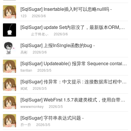
[SqlSugar] Insertable插入时可以忽略null吗 -
123
2026/3/6
[SqlSugar] update Set内容没了，最新版本ORM,数据库Mysql8.4.5 -
止于终老ぃ
2026/3/6
[SqlSugar] 上报InSingle函数的bug -
高彬
2026/3/6
[SqlSugar] Updateable() 报异常 Sequence contains no elements -
tiantian
2026/3/5
[SqlSugar] 传异常：中文提示 : 连接数据库过程中发生错误，检查服务器是否正常连接字符串是否正确，错误信息 -
斌斌
2026/3/5
[SqlSugar] WebFirst 1.5.7表建类模式，使用自带的方案， 一键生成会将同一个数据库实例中其他数据库的表也生成实体和业务 -
wwwwmonkey
2026/3/5
[SqlSugar] 字符串表达式问题 -
乔一乔
2026/3/5