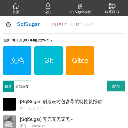
首页
论坛
SqlSugar教程
联系我们
SqlSugar
今日
0
| 昨日 0 | 贴子 63354
老牌 .NET 开源ORM框架(≡ω≡.)※
文档
Git
Gitee
发布
最新
最新回复
[SqlSugar] 创建表时包含导航特性就报错 -
￼
2026/3/7
[SqlSugar] 无无无无无无 -
黑仔
2026/3/6