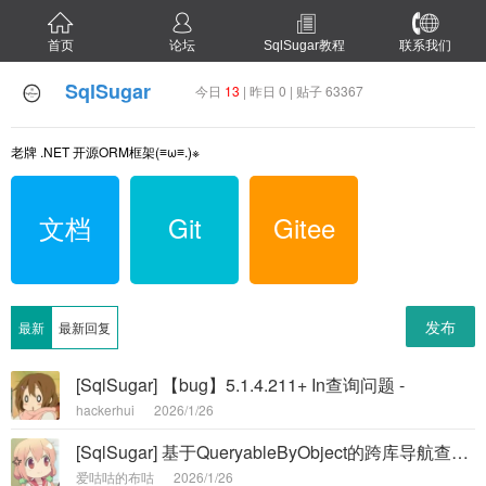
首页
论坛
SqlSugar教程
联系我们
SqlSugar
今日
13
| 昨日 0 | 贴子 63367
老牌 .NET 开源ORM框架(≡ω≡.)※
文档
Git
Gitee
发布
最新
最新回复
[SqlSugar] 【bug】5.1.4.211+ In查询问题 -
hackerhui
2026/1/26
[SqlSugar] 基于QueryableByObject的跨库导航查询表名称缺少Schema -
爱咕咕的布咕
2026/1/26