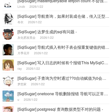
[SqlSugar] masterqueryable leftjoin count 不会强制走主库 -
Linzb
2026/1/22
[SqlSugar] 导航查询，如果封装成仓储，传入泛型参数，会报错 -
布衣
2026/1/22
[SqlSugar] 达梦生成的sql有问题 -
灰化肥发黑会
2026/1/22
[SqlSugar] 导航式插入有时子表会报重复键值的错误 -
月季花开
2026/1/22
[SqlSugar] 写入日志的时候有个报错This MySqlConnection is already in use. -
ray
2026/1/22
[SqlSugar] 子查询为空时通过??0自动赋值为0会导致主表别名消失 -
梦想家
2026/1/22
[SqlSugar] onetoone 导航删除报错 导航可以正常插入但是删除报错 Sequence contains no e -
u
2026/1/22
[SqlSugar] postgresql 查询数据类型不对的问题 -