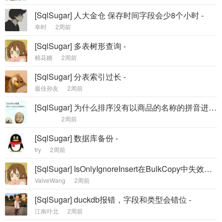
[SqlSugar] 人大金仓 保存时间字段会少8个小时 -
幸时
2周前
[SqlSugar] 多表树形查询 -
棉花糖
2周前
[SqlSugar] 分表索引过长 -
最佳孙友
2周前
[SqlSugar] 为什么排序没有以商品的名称的拼音进行排序。 -
2周前
[SqlSugar] 数据库备份 -
fry
2周前
[SqlSugar] IsOnlyIgnoreInsert在BulkCopy中失效，导致插入了C#类型的默认值 -
ValveWang
2周前
[SqlSugar] duckdb报错，字段和类型会错位 -
江南卟北
2周前