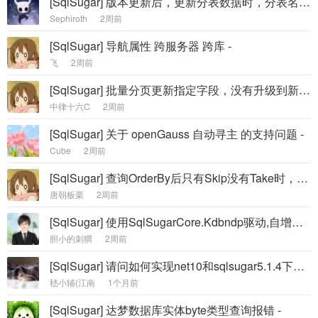
[SqlSugar] 版本更新后，更新分表数据时，分表名的时间后缀出现了( TableName_2026_07_2026_07 ) -
Sephiroth
2周前
[SqlSugar] 导航属性 跨服务器 跨库 -
飞
2周前
[SqlSugar] 批量分页更新指定字段，没有升级到新版本如何兼容 -
中律十六C
2周前
[SqlSugar] 关于 openGauss 自动寻主 的支持问题 -
Cube
2周前
[SqlSugar] 查询OrderBy后只有Skip没有Take时，Orderby语句被丢弃 -
唐朝板栗
2周前
[SqlSugar] 使用SqlSugarCore.Kdbndp驱动,自增列int型的,创建表的自增列失败,错误:42704: -
胆小的刺猬
2周前
[SqlSugar] 请问如何实现net10和sqlsugar5.1.4下的二级缓存？ -
嵇小辅(江南
1个月前
[SqlSugar] 达梦数据库实体byte类型查询报错 -