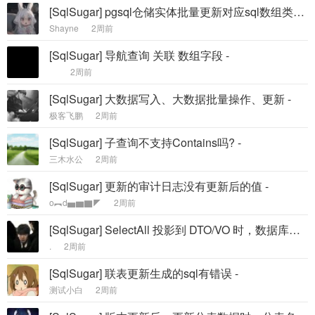
[SqlSugar] pgsql仓储实体批量更新对应sql数组类型错误问题 -
Shayne
2周前
[SqlSugar] 导航查询 关联 数组字段 -
2周前
[SqlSugar] 大数据写入、大数据批量操作、更新 -
极客飞鹏
2周前
[SqlSugar] 子查询不支持Contains吗? -
三木水公
2周前
[SqlSugar] 更新的审计日志没有更新后的值 -
o︻d▅▆▇◤
2周前
[SqlSugar] SelectAll 投影到 DTO/VO 时，数据库列名与属性名不一致的字段无法映射 -
.
2周前
[SqlSugar] 联表更新生成的sql有错误 -
测试小白
2周前