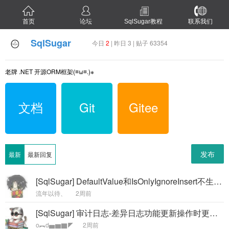
首页
论坛
SqlSugar教程
联系我们
SqlSugar
今日
2
| 昨日 3 | 贴子 63354
老牌 .NET 开源ORM框架(≡ω≡.)※
文档
Git
Gitee
发布
最新
最新回复
[SqlSugar] DefaultValue和IsOnlyIgnoreInsert不生效问题咨询 -
流年以待、
2周前
[SqlSugar] 审计日志-差异日志功能更新操作时更新后的值取不到 -
o︻d▅▆▇◤
2周前