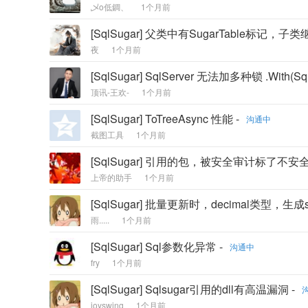
乄o低錭、
1个月前
[SqlSugar] 父类中有SugarTable标
夜
1个月前
[SqlSugar] SqlServer 无法加多种锁 .With(SqlW
顶讯-王欢-
1个月前
[SqlSugar] ​ToTreeAsync 性能 -
沟通中
截图工具
1个月前
[SqlSugar] 引用的包，被安全审计标了不安全
上帝的助手
1个月前
[SqlSugar] 批量更新时，decimal类型，
雨.....
1个月前
[SqlSugar] Sql参数化异常 -
沟通中
fry
1个月前
[SqlSugar] Sqlsugar引用的dll有高温漏洞 -
joyswing
1个月前