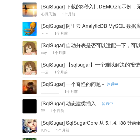
[SqlSugar] 下载的3秒入门DEMO.zip示
心灵飞驰
1个月前
[SqlSugar] 阿里云 AnalyticDB MySQL
～～
1个月前
[SqlSugar] 自动分表是否可以适配一下，可
cxy
1个月前
[SqlSugar] 【sqlsugar】一个难以解决的报错 
丰云
1个月前
[SqlSugar] 一个奇怪的问题 -
沟通中
________
1个月前
[SqlSugar] 动态建类插入 -
沟通中
￼
1个月前
[SqlSugar] SqlSugarCore 从 5.1.4.188 升级到
KING
1个月前