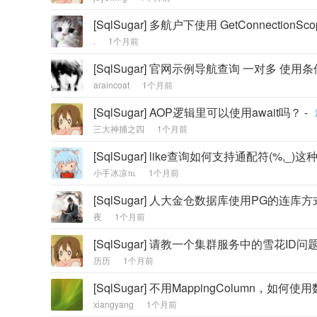
[SqlSugar] 多航户下使用 GetConnectionSco
.
1个月前
[SqlSugar] 官网示例导航查询 一对多 使用
araincoat
1个月前
[SqlSugar] AOP逻辑里可以使用await吗？ -
三大神捕之四
1个月前
[SqlSugar] like查询如何支持通配符(%,_)这种
小手冰凉℡
1个月前
[SqlSugar] 人大金仓数据库使用PG的连库
夜
1个月前
[SqlSugar] 请教一个集群服务中的雪花ID问题
历历
1个月前
[SqlSugar] 不用MappingColumn，如何
xiangyang
1个月前