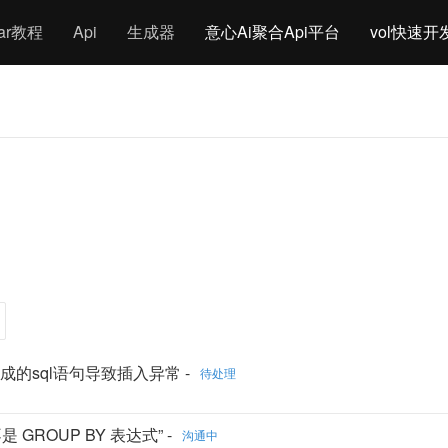
gar教程
Api
生成器
意心Ai聚合Api平台
vol快速开
e2时生成的sql语句导致插入异常 -
待处理
 不是 GROUP BY 表达式” -
沟通中