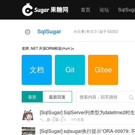
首页
论坛
SqlSu
SqlSugar
今日
0
| 昨日 3 | 贴子 63352
老牌 .NET 开源ORM框架(≡ω≡.)※
文档
Git
Gitee
最新
最新回复
[SqlSugar] SqlServer列类型为datetim
✎؁森ꦿོ森ꦿོএ
1个月前
[SqlSugar] sqlsugar执行提示“ORA-00979: