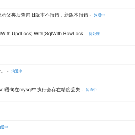
记，子类继承父类后查询旧版本不报错，新版本报错 -
沟通中
ith.UpdLock).With(SqlWith.RowLock -
待处理
。 -
沟通中
生成sql语句在mysql中执行会存在精度丢失 -
沟通中
沟通中