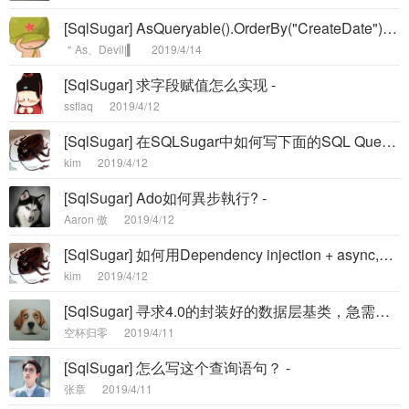
[SqlSugar] AsQueryable().OrderBy("CreateDate") 怎么进行升序或者降序排序 -
＂As、Devil|▍
2019/4/14
[SqlSugar] 求字段赋值怎么实现 -
ssflaq
2019/4/12
[SqlSugar] 在SQLSugar中如何写下面的SQL Query -
kim
2019/4/12
[SqlSugar] Ado如何異步執行? -
Aaron 傲
2019/4/12
[SqlSugar] 如何用Dependency injection + async,不知道是否正确, 不知是否能自动关闭connection -
kim
2019/4/12
[SqlSugar] 寻求4.0的封装好的数据层基类，急需，望大佬给予帮助 -
空杯归零
2019/4/11
[SqlSugar] 怎么写这个查询语句？ -
张章
2019/4/11