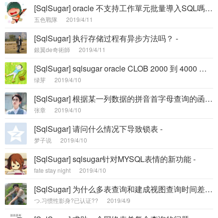
[SqlSugar] oracle 不支持工作單元批量導入SQL嗎？ -
五色戰隊
2019/4/11
[SqlSugar] 执行存储过程有异步方法吗？ -
銀翼de奇術師
2019/4/11
[SqlSugar] sqlsugar oracle CLOB 2000 到 4000 报错 插入LONG列的LONG值赋值 -
绿芽
2019/4/10
[SqlSugar] 根据某一列数据的拼音首字母查询的函数？ -
张章
2019/4/10
[SqlSugar] 请问什么情况下导致锁表 -
梦子说
2019/4/10
[SqlSugar] sqlsugar针对MYSQL表情的新功能 -
fate stay night
2019/4/10
[SqlSugar] 为什么多表查询和建成视图查询时间差别这么大? -
つ.习惯性影身?已认证??
2019/4/9