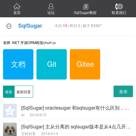
首页
论坛
SqlSugar教程
联系我们
SqlSugar
今日
13
| 昨日 0 | 贴子 63367
老牌 .NET 开源ORM框架(≡ω≡.)※
文档
Git
Gitee
发布
最新
最新回复
[SqlSugar] oraclesugar 和sqlsugar有什么区别，如果用oracl数据库，必须得用oraclesugar吗？着急！！ -
et
2019/4/15
[SqlSugar] 主从分离的 sqlsugar版本是从4点几开始的呢,为何引用的时候找不到这个类 -
空杯归零
2019/4/14