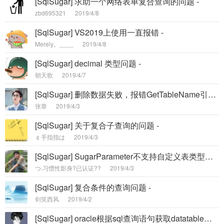
[SqlSugar] 求助一个网络表单复合查询的问题 -
zbd695321
2019/4/8
[SqlSugar] VS2019上使用一直报错 -
Merely。____
2019/4/8
[SqlSugar] decimal 类型问题 -
朝天歌
2019/4/7
[SqlSugar] 删除数据失败，报错GetTableName引发了类型system.NullReferenceException -
张章
2019/4/3
[SqlSugar] 关于复合子查询的问题 -
￠手指指は
2019/4/3
[SqlSugar] SugarParameter不支持自定义表类型参数? -
つ.习惯性影身?已认证??
2019/4/3
[SqlSugar] 复合条件的查询问题 -
剑笑西风
2019/4/2
[SqlSugar] oracle根据sql查询语句获取datatable【Ado.GetDataTable(sql)】，数据库值不能为空 -