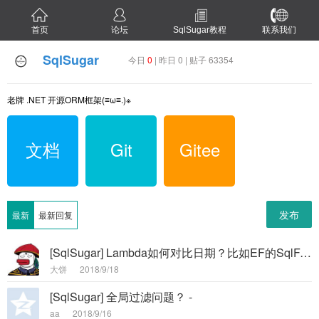
首页
论坛
SqlSugar教程
联系我们
SqlSugar
今日
0
| 昨日 0 | 贴子 63354
老牌 .NET 开源ORM框架(≡ω≡.)※
文档
Git
Gitee
发布
最新
最新回复
[SqlSugar] Lambda如何对比日期？比如EF的SqlFunctions.DateDiff -
大饼
2018/9/18
[SqlSugar] 全局过滤问题？ -
aa
2018/9/16