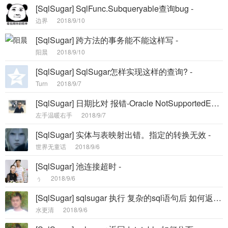
[SqlSugar] SqlFunc.Subqueryable查询bug -
边界
2018/9/10
[SqlSugar] 跨方法的事务能不能这样写 -
阳晨
2018/9/10
[SqlSugar] SqlSugar怎样实现这样的查询? -
Turn
2018/9/7
[SqlSugar] 日期比对 报错-Oracle NotSupportedException DateIsSameDay -
左手温暖右手
2018/9/7
[SqlSugar] 实体与表映射出错。指定的转换无效 -
世界无童话
2018/9/6
[SqlSugar] 池连接超时 -
ぅ
2018/9/6
[SqlSugar] sqlsugar 执行 复杂的sql语句后 如何返回list集合 -
水更清
2018/9/6