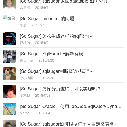
[SqlSugar] sqlsugar 返回datatable 如何分页 -
水更清
2018/9/6
[SqlSugar] union all 的问题 -
阳晨
2018/9/3
[SqlSugar] 怎么生成这样的sql语句 -
轻轻的
2018/8/31
[SqlSugar] SqlFunc.IIF解释有误 -
古氏→華
2018/8/30
[SqlSugar] sqlsugar判断查询状态? -
小小汤圆
2018/8/30
[SqlSugar] 跨库分页查询，可以实现吗？ -
勿忘我
2018/8/28
[SqlSugar] Oracle，使用_db.Ado.SqlQueryDynamic查出来日期时间格式中带T -
plamo
2018/8/24
[SqlSugar] sqlsugar如何根据订单号自定义表名 -