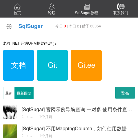
首页
论坛
SqlSugar教程
联系我们
SqlSugar
今日
0
| 昨日 2 | 贴子 63354
老牌 .NET 开源ORM框架(≡ω≡.)※
文档
Git
Gitee
发布
最新
最新回复
[SqlSugar] 官网示例导航查询 一对多 使用条件查询异常 -
fate sta
1个月前
[SqlSugar] 不用MappingColumn，如何使用数据库的函数。 -
fate sta
1个月前