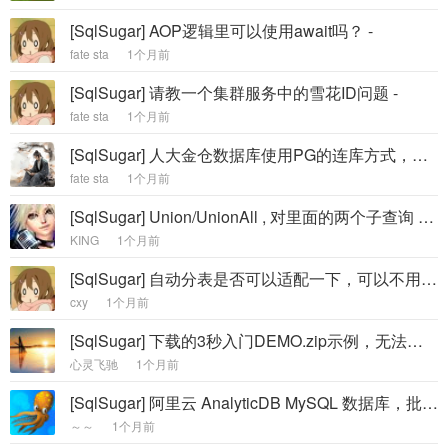
[SqlSugar] AOP逻辑里可以使用await吗？ -
fate sta
1个月前
[SqlSugar] 请教一个集群服务中的雪花ID问题 -
fate sta
1个月前
[SqlSugar] 人大金仓数据库使用PG的连库方式，会有什么问题吗？ -
fate sta
1个月前
[SqlSugar] Union/UnionAll , 对里面的两个子查询 Select 不遵守 SugarColumn 列名约束 -
KING
1个月前
[SqlSugar] 自动分表是否可以适配一下，可以不用特性配置 -
cxy
1个月前
[SqlSugar] 下载的3秒入门DEMO.zip示例，无法解压，请官网检查 -
心灵飞驰
1个月前
[SqlSugar] 阿里云 AnalyticDB MySQL 数据库，批量插入问题 -
～～
1个月前