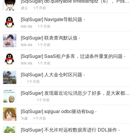
[SqlSugar] db.queryable timestamptz（6）， PostgreSQL DateTimeOffset多8小时 -
凌云
1个月前
[SqlSugar] Navigate导航问题 -
fate sta
1个月前
[SqlSugar] 联表查询默认值 -
fate sta
1个月前
[SqlSugar] SaaS租户多库，过滤条件重复的问题 -
fate sta
1个月前
[SqlSugar] 人大金仓时区问题 -
.
1个月前
[SqlSugar] 发现最近论坛消息少了好多，是大家都用ai写代码了吗 -
1个月前
[SqlSugar] sqlguar odbc驱动有bug -
为森
1个月前
[SqlSugar] 不允许对远程数据库进行 DDL操作 -