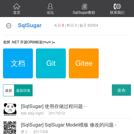
首页
论坛
SqlSugar教程
联系我们
SqlSugar
今日
0
| 昨日 0 | 贴子 63354
老牌 .NET 开源ORM框架(≡ω≡.)※
文档
Git
Gitee
发布
最新
最新回复
[SqlSugar] 使用存储过程问题 -
fate stay night
2017/5/12
[SqlSugar] SqlSugar Model模板 修改的问题 -
萝卜
2017/5/8