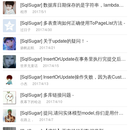
[SqlSugar] 数据库日期保存的是字符串，lambda怎么写比较？ -
程序
2017/5/1
[SqlSugar] 多表查询如何正确使用ToPageList方法 -
过日子
2017/4/30
[SqlSugar] 关于update的疑问！ -
扬帆起航
2017/4/21
[SqlSugar] InsertOrUpdate在事务里执行完提交后在数据库中找不到 -
世界无童话
2017/4/15
[SqlSugar] InsertOrUpdate操作失败，因为表CustomerCarData中不存在主键 -
小杰
2017/4/13
[SqlSugar] 多库链接问题 -
夜幕下的哈达
2017/4/10
[SqlSugar] 提问,请问实体模型model,你们是用什么工具自动生成的? -
在路上，
2017/4/7