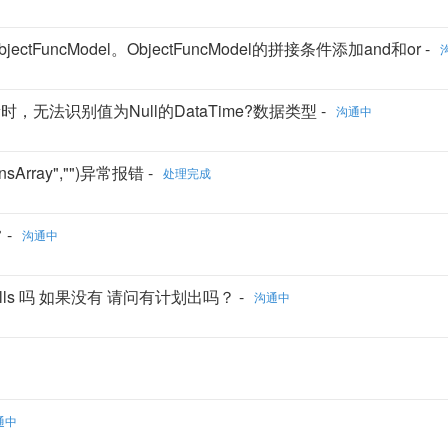
ectFuncModel。ObjectFuncModel的拼接条件添加and和or -
t更新时，无法识别值为Null的DataTime?数据类型 -
沟通中
ainsArray","")异常报错 -
处理完成
 -
沟通中
skills 吗 如果没有 请问有计划出吗？ -
沟通中
通中