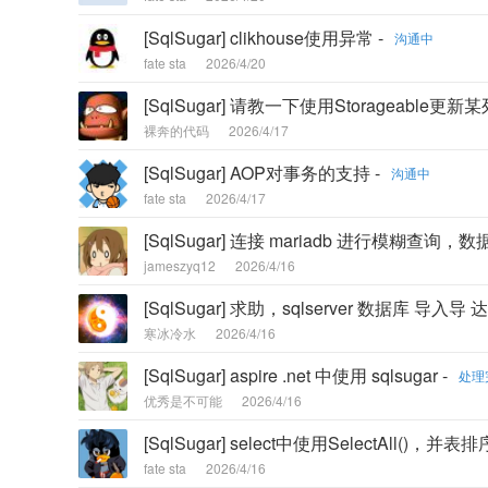
[SqlSugar] clikhouse使用异常 -
沟通中
fate sta
2026/4/20
[SqlSugar] 请教一下使用Storageable
裸奔的代码
2026/4/17
[SqlSugar] AOP对事务的支持 -
沟通中
fate sta
2026/4/17
[SqlSugar] 连接 mariadb 进行模糊查询
jameszyq12
2026/4/16
[SqlSugar] 求助，sqlserver 数据库
寒冰冷水
2026/4/16
[SqlSugar] aspire .net 中使用 sqlsugar -
处理
优秀是不可能
2026/4/16
[SqlSugar] select中使用SelectAll()
fate sta
2026/4/16