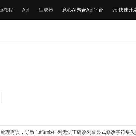
gar教程
Api
生成器
意心Ai聚合Api平台
vol快速开
排序规则处理有误，导致 `utf8mb4` 列无法正确改列或显式修改字符集失败