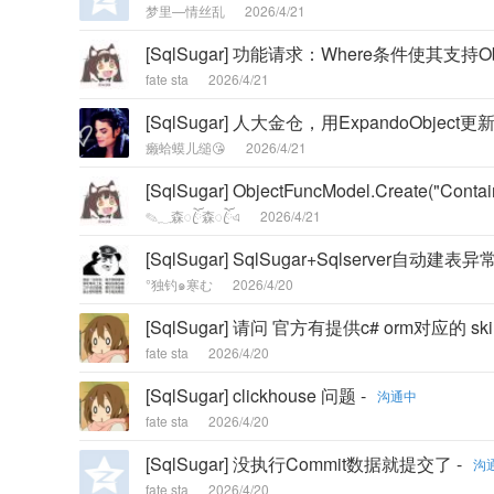
梦里—情丝乱
2026/4/21
[SqlSugar] 功能请求：Where条件使其支持Obj
fate sta
2026/4/21
[SqlSugar] 人大金仓，用ExpandoObjec
癞蛤蟆儿缒😘
2026/4/21
[SqlSugar] ObjectFuncModel.Create("Cont
✎؁森ꦿོ森ꦿོএ
2026/4/21
[SqlSugar] SqlSugar+Sqlserver自动建表异常
°独钓๑寒む
2026/4/20
[SqlSugar] 请问 官方有提供c# orm对应的 
fate sta
2026/4/20
[SqlSugar] clickhouse 问题 -
沟通中
fate sta
2026/4/20
[SqlSugar] 没执行Commit数据就提交了 -
沟
fate sta
2026/4/20