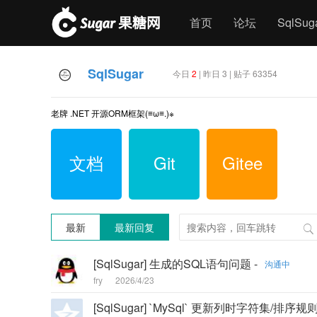
首页
论坛
SqlSu
SqlSugar
今日
2
| 昨日 3 | 贴子 63354
老牌 .NET 开源ORM框架(≡ω≡.)※
文档
Git
Gitee
最新
最新回复
[SqlSugar] 生成的SQL语句问题 -
沟通中
fry
2026/4/23
[SqlSugar] `MySql` 更新列时字符集/