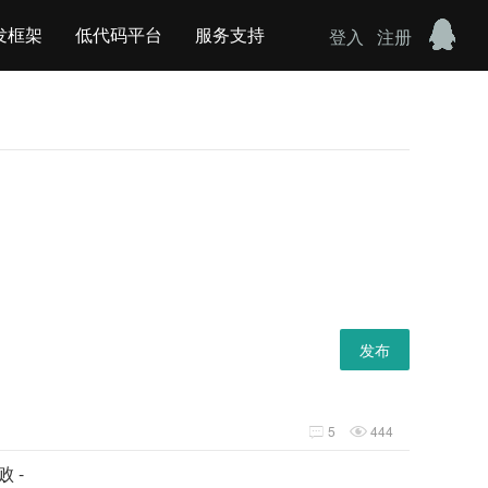
发框架
低代码平台
服务支持
登入
注册
发布
5
444


 -