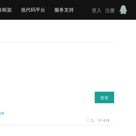
发框架
低代码平台
服务支持
登入
注册
发布
通中
3
418

