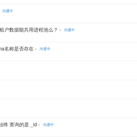
沟通中
构隔离租户数据能共用进程池么？ -
沟通中
ema名称是否存在 -
沟通中
 始终 查询的是 _id -
沟通中