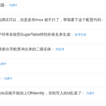
题 -
沟通中
ngeSql 本地调试可以，但是发布linux 就不行了，帮我看下这个配置代码 -
SQL字符串未按照SugarTable特性的表名来生成 -
处理完成
t 无法映射出导航查询出来的二级实体 -
待处理
沟通中
-
沟通中
nsertable后能不能加上OffIdentity，否则导入的id乱套了 -
沟通中