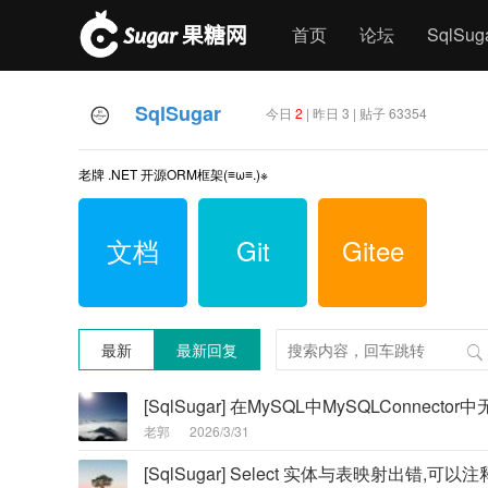
首页
论坛
SqlSu
SqlSugar
今日
2
| 昨日 3 | 贴子 63354
老牌 .NET 开源ORM框架(≡ω≡.)※
文档
Git
Gitee
最新
最新回复
[SqlSugar] 在MySQL中MySQLConnecto
老郭
2026/3/31
[SqlSugar] Select 实体与表映射出