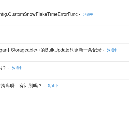
ig.CustomSnowFlakeTimeErrorFunc -
沟通中
ar中Storageable中的BulkUpdate只更新一条记录 -
沟通中
？ -
沟通中
支持跨库呀，有计划吗？ -
沟通中