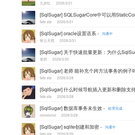
九岁红
2026/3/31
[SqlSugar] SQLSugarCore中可以用StaticConf
fate sta
2026/3/31
[SqlSugar] oracle设置语系 -
沟通中
牧云天熠
2026/3/31
[SqlSugar] 关于快速批量更新：为什么SqlSug
老郭
2026/3/30
[SqlSugar] 老师 能补充个跨方法事务的例子吗
fate sta
2026/3/28
[SqlSugar] 什么时候导航插入更新和删除
fate sta
2026/3/28
[SqlSugar] 数据库事务未生效 -
处理完成
chmdxmd
2026/3/28
[SqlSugar] sqlite创建和加密 -
沟通中
fate sta
2026/3/26