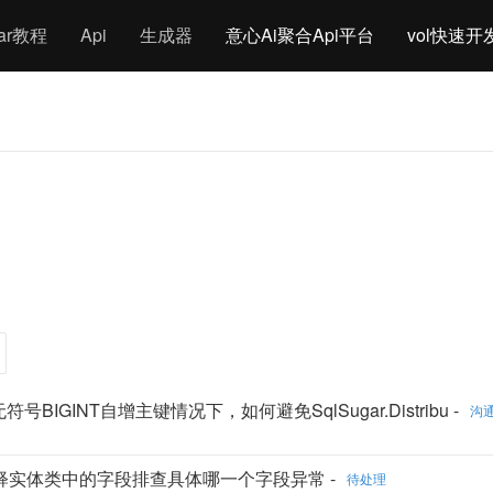
gar教程
Api
生成器
意心Ai聚合Api平台
vol快速开
r中无符号BIGINT自增主键情况下，如何避免SqlSugar.Distribu -
沟
错,可以注释实体类中的字段排查具体哪一个字段异常 -
待处理