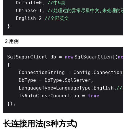
Default=0,
//中&英
Chinese=1,
//处理过的异常尽量中文,未处理的还
English=2
//全部英文
}
2.用例
SqlSugarClient db =
new
SqlSugarClient(
new
{
ConnectionString = Config.ConnectionSt
DbType = DbType.SqlServer,
LanguageType=LanguageType.English,
//只
IsAutoCloseConnection =
true
});
长连接用法(3种方式)