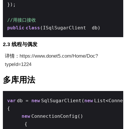
});
//用接口接收
public
class
(ISqlSugarClient db)
2.3 线程与偶发
详情：
https://www.donet5.com/Home/Doc?
typeId=1224
多库用法
var
db =
new
SqlSugarClient(
new
List<Connect
{
new
ConnectionConfig()
{