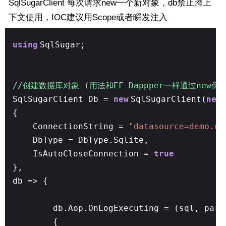
SqlSugarClient 每次请求new一个新对象，db禁止跨上
下文使用，IOC建议用Scope或者瞬发注入
using
SqlSugar;
//创建数据库对象 (用法和EF Dappper一样通过new保
SqlSugarClient Db =
new
SqlSugarClient(
new
{
ConnectionString =
"datasource=demo.db
DbType = DbType.Sqlite,
IsAutoCloseConnection =
true
},
db => {
db.Aop.OnLogExecuting = (sql, pars
{