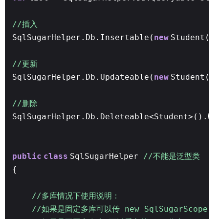
//插入
SqlSugarHelper.Db.Insertable(
new
Student()
//更新
SqlSugarHelper.Db.Updateable(
new
Student()
//删除
SqlSugarHelper.Db.Deleteable<Student>().Wh
public
class
SqlSugarHelper
//不能是泛型类
{
//多库情况下使用说明：
//如果是固定多库可以传 new SqlSugarScope(Li