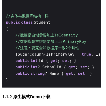
//实体与数据库结构一样
public
class
Student
{
//数据是自增需要加上IsIdentity
//数据库是主键需要加上IsPrimaryKey
//注意：要完全和数据库一致2个属性
[SugarColumn(IsPrimaryKey =
true
, IsI
public
int
Id {
get
;
set
; }
public
int
? SchoolId {
get
;
set
; }
public
string
? Name {
get
;
set
; }
}
1.1.2 原生模式Demo下载