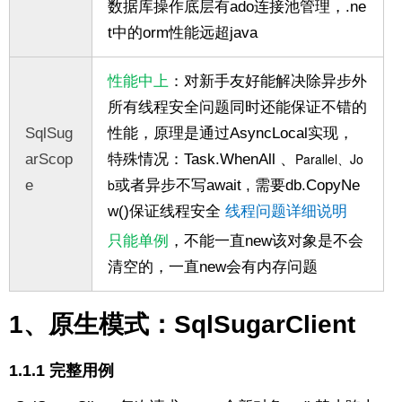
数据库操作底层有ado连接池管理，.ne
t中的orm性能远超java
性能中上
：对新手友好能解决除异步外
所有线程安全问题同时还能保证不错的
SqlSug
性能，原理是通过AsyncLocal实现，
Parallel、Jo
arScop
特殊情况：Task.WhenAll 、
b
e
或者异步不写await , 需要db.CopyNe
w()保证线程安全
线程问题详细说明
只能单例
，不能一直new该对象是不会
清空的，一直new会有内存问题
1、原生模式：SqlSugarClient
1.1.1 完整用例