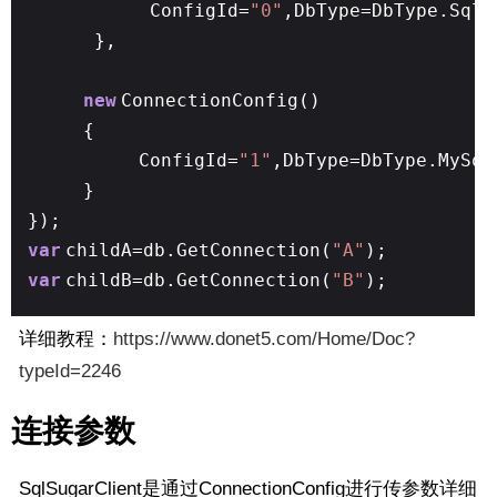
ConfigId=
"0"
,DbType=DbType.SqlS
},
new
ConnectionConfig()
{
ConfigId=
"1"
,DbType=DbType.MySql
}
});
var
childA=db.GetConnection(
"A"
);
var
childB=db.GetConnection(
"B"
);
详细教程：
https://www.donet5.com/Home/Doc?
typeId=2246
连接参数
SqlSugarClient是通过ConnectionConfig进行传参数详细