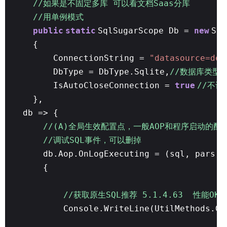
//如果是不固定多库 可以看文档Saas分库
//用单例模式
public
static
SqlSugarScope Db =
new
Sql
{
ConnectionString =
"datasource=dem
DbType = DbType.Sqlite,
//数据库类型
IsAutoCloseConnection =
true
//不设
},
db => {
//(A)全局生效配置点，一般AOP和程序启动的
//调试SQL事件，可以删掉
db.Aop.OnLogExecuting = (sql, pars) 
{
//获取原生SQL推荐 5.1.4.63 性能OK
Console.WriteLine(UtilMethods.Ge