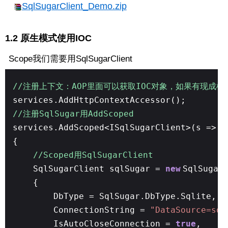
SqlSugarClient_Demo.zip
1.2 原生模式使用IOC
Scope我们需要用SqlSugarClient
//注册上下文：AOP里面可以获取IOC对象，如果有现成框
services.AddHttpContextAccessor();
//注册SqlSugar用AddScoped
services.AddScoped<ISqlSugarClient>(s =>
{
//Scoped用SqlSugarClient
SqlSugarClient sqlSugar =
new
SqlSugar
{
DbType = SqlSugar.DbType.Sqlite,
ConnectionString =
"DataSource=sql
IsAutoCloseConnection =
true
,