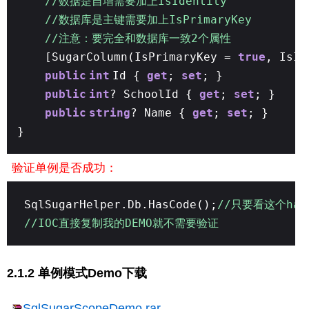
//数据是自增需要加上IsIdentity
//数据库是主键需要加上IsPrimaryKey
//注意：要完全和数据库一致2个属性
[SugarColumn(IsPrimaryKey =
true
, IsI
public
int
Id {
get
;
set
; }
public
int
? SchoolId {
get
;
set
; }
public
string
? Name {
get
;
set
; }
}
验证单例是否成功：
SqlSugarHelper.Db.HasCode();
//只要看这个ha
//IOC直接复制我的DEMO就不需要验证
2.1.2 单例模式Demo下载
SqlSugarScopeDemo.rar