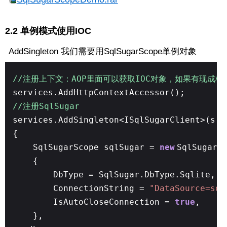
2.2 单例模式使用IOC
AddSingleton 我们需要用SqlSugarScope单例对象
//注册上下文：AOP里面可以获取IOC对象，如果有现成框
services.AddHttpContextAccessor();
//注册SqlSugar
services.AddSingleton<ISqlSugarClient>(s =
{
SqlSugarScope sqlSugar =
new
SqlSugarS
{
DbType = SqlSugar.DbType.Sqlite,
ConnectionString =
"DataSource=sql
IsAutoCloseConnection =
true
,
},