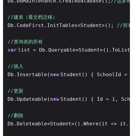
Db.DbMaintenance.CreateDatabase();
//达梦和O
//建表（看文档迁移）
Db.CodeFirst.InitTables<Student>();
//所
//查询表的所有
var
list = Db.Queryable<Student>().ToList(
//插入
Db.Insertable(
new
Student() { SchoolId = 1
//更新
Db.Updateable(
new
Student() { Id = 1, Scho
//删除
Db.Deleteable<Student>().Where(it => it.Id