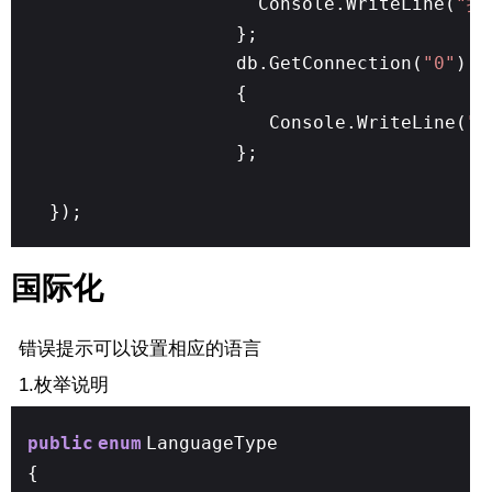
Console.WriteLine(
"执
};
db.GetConnection(
"0"
).A
{
Console.WriteLine(
"
};
});
国际化
错误提示可以设置相应的语言
1.枚举说明
public
enum
LanguageType
{