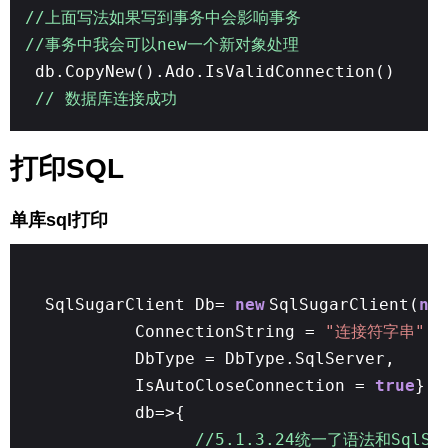
//上面写法如果写到事务中会影响事务
//事务中我会可以new一个新对象处理
db.CopyNew().Ado.IsValidConnection()
// 数据库连接成功
打印SQL
单库sql打印
SqlSugarClient Db=
new
SqlSugarClient(
ne
ConnectionString =
"连接符字串"
,
DbType = DbType.SqlServer,
IsAutoCloseConnection =
true
},
db=>{
//5.1.3.24统一了语法和SqlS