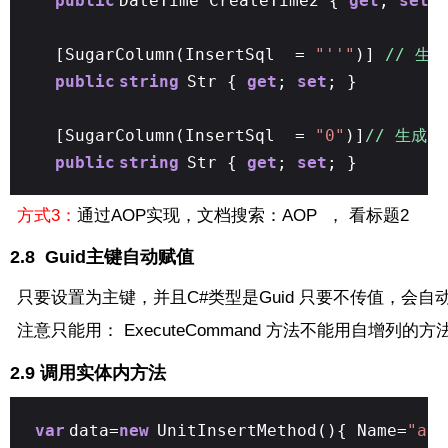
public
DateTime CreateTime2 {
get
;
set
;
[SugarColumn(InsertSql =
"''"
)]
// 生
public
string
Str {
get
;
set
; }
[SugarColumn(InsertSql =
"0"
)]
// 生成 
public
string
Str {
get
;
set
; }
方式3：
通过AOP实现，文档搜索：AOP ， 看标题2
2.8 Guid主键自动赋值
只要设置为主键，并且C#类型是Guid 只要不传值，会自
注意只能用： ExecuteCommand 方法不能用自增列的方
2.9 调用实体内方法
var
data=
new
UnitInsertMethod(){ Name=
"a"
,