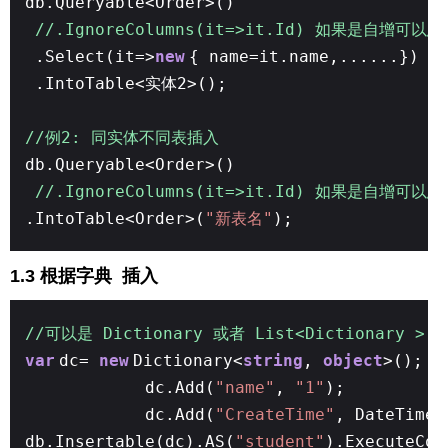
db.Queryable<Order>()
//.IgnoreColumns(it=>it.Id) 如果是自
.Select(it=>
new
{ name=it.name,..
.IntoTable<实体2>();
//例2: 同实体不同表插入
db.Queryable<Order>()
//.IgnoreColumns(it=>it.Id) 如果是自增
.IntoTable<Order>(
"新表名"
);
1.3 根据字典 插入
//可以是 Dictionary 或者 List<Dictionary >
var
dc=
new
Dictionary<
string
,
object
>();
dc.Add(
"name"
,
"1"
);
dc.Add(
"CreateTime"
, DateTime.
db.Insertable(dc).AS(
"student"
).ExecuteCom