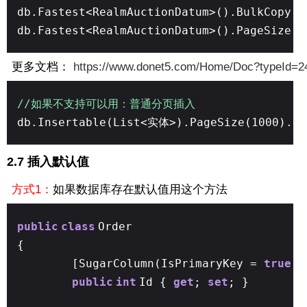
db.Fastest<RealmAuctionDatum>().BulkCopy(G
db.Fastest<RealmAuctionDatum>().PageSize(
更多文档：
https://www.donet5.com/Home/Doc?typeId=2
//如果不支持可以用：普通分页插入
db.Insertable(List<实体>).PageSize(1000).Ex
2.7 插入默认值
方式1：
如果数据库存在默认值用这个方法
public
class
Order
{
[SugarColumn(IsPrimaryKey =
true
, 
public
int
Id {
get
;
set
; }