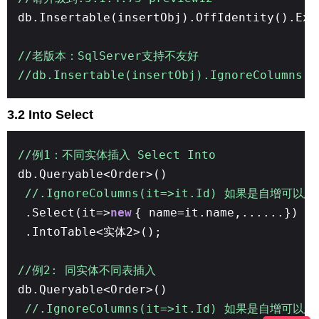
db.Insertable(insertObj).OffIdentity().Ex
//老版本：SqlServer支持不友好
//db.Insertable(insertObj).IgnoreColumns(f
3.2 Into Select
//例1：不同实体插入 Select Into
db.Queryable<Order>()
//.IgnoreColumns(it=>it.Id) 如果是自
.Select(it=>
new
{ name=it.name,..
.IntoTable<实体2>();
//例2: 同实体不同表插入
db.Queryable<Order>()
//.IgnoreColumns(it=>it.Id) 如果是自增