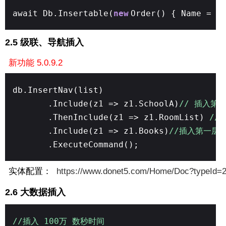
await Db.Insertable(
new
Order() { Name =
"
2.5 级联、导航插入
新功能 5.0.9.2
db.InsertNav(list)
.Include(z1 => z1.SchoolA)
// 插入第一
.ThenInclude(z1 => z1.RoomList)
//
.Include(z1 => z1.Books)
//插入第一层 
.ExecuteCommand();
实体配置：
https://www.donet5.com/Home/Doc?typeId=
2.6 大数据插入
//插入 100万 数秒时间