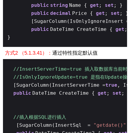
public
string
Name {
get
;
set
; }
public
decimal
Price {
get
;
set
; }
[SugarColumn(IsOnlyIgnoreInsert =
t
public
DateTime CreateTime {
get
;
}
方式2 （5.1.3.41）：
通过特性指定默认值
//InsertServerTime=true 插入取数据库当前
//IsOnlyIgnoreUpdate=true 是指在Upd
[SugarColumn(InsertServerTime =
true
, IsO
public
DateTime CreateTime {
get
;
set
; }
//插入根据SQL进行插入
[SugarColumn(InsertSql =
"getdate()"
)