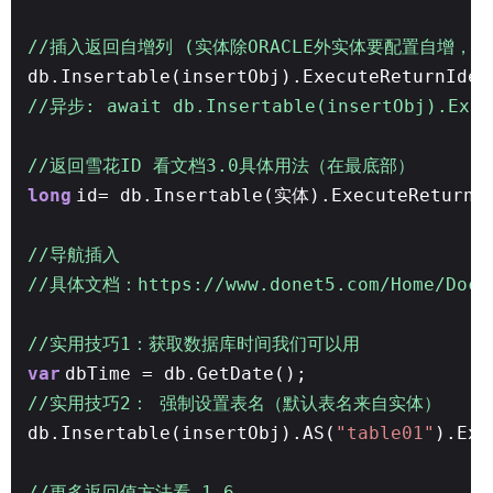
//插入返回自增列 (实体除ORACLE外实体要配置自增，Or
db.Insertable(insertObj).ExecuteReturnIden
//异步: await db.Insertable(insertObj).Exec
//返回雪花ID 看文档3.0具体用法（在最底部）
long
id= db.Insertable(实体).ExecuteReturnS
//导航插入
//具体文档：https://www.donet5.com/Home/Doc?
//实用技巧1：获取数据库时间我们可以用
var
dbTime = db.GetDate();
//实用技巧2： 强制设置表名（默认表名来自实体）
db.Insertable(insertObj).AS(
"table01"
).Exe
//更多返回值方法看 1.6