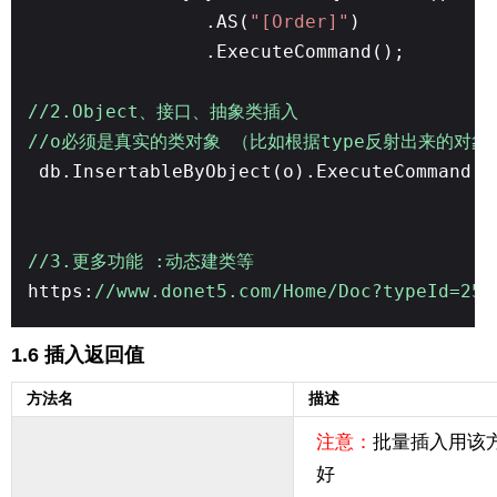
.AS(
"[Order]"
)
.ExecuteCommand();
//2.Object、接口、抽象类插入
//o必须是真实的类对象 （比如根据type反射出来的对象
db.InsertableByObject(o).ExecuteCommand()
//3.更多功能 :动态建类等
https:
//www.donet5.com/Home/Doc?typeId=256
1.6 插入返回值
方法名
描述
注意：
批量插入用该
好