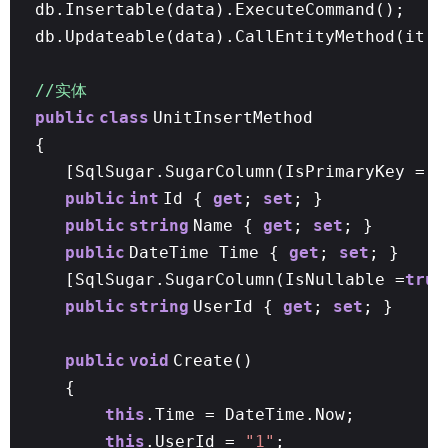
db.Insertable(data).ExecuteCommand();
db.Updateable(data).CallEntityMethod(it =
//实体
public
class
UnitInsertMethod
{
[SqlSugar.SugarColumn(IsPrimaryKey =
t
public
int
Id {
get
;
set
; }
public
string
Name {
get
;
set
; }
public
DateTime Time {
get
;
set
; }
[SqlSugar.SugarColumn(IsNullable =
true
public
string
UserId {
get
;
set
; }
public
void
Create()
{
this
.Time = DateTime.Now;
this
.UserId =
"1"
;