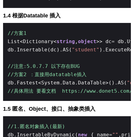
1.4 根据Datatable 插入
//方案1
List<Dictionary<
string
,
object
>> dc= db.Uti
db.Insertable(dc).AS(
"student"
).ExecuteRet
//注意:5.0.7.7 以下存在BUG
//方案2 ：直接用datatable插入
db.Fastest<System.Data.DataTable>().AS(
"or
//具体用法 要看文档 https://www.donet5.com/Hom
1.5 匿名、Object、接口、抽象类插入
//1.匿名对象插入(最新)
db.InsertableByDynamic(
new
{ name=
""
,price