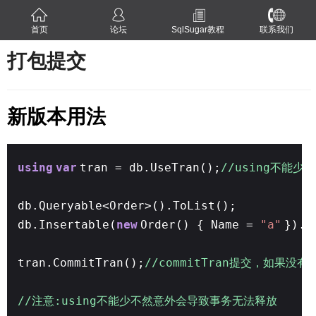
首页
论坛
SqlSugar教程
联系我们
打包提交
新版本用法
using
var
tran = db.UseTran();
//using不能少
db.Queryable<Order>().ToList();
db.Insertable(
new
Order() { Name =
"a"
}).E
tran.CommitTran();
//commitTran提交，如果没
//注意:using不能少不然意外会导致事务无法释放