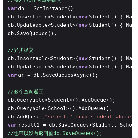
//将2个操作带事务提交
var
db = GetInstance();
db.Insertable<Student>(
new
Student() { Nam
db.Updateable<Student>(
new
Student() { Nam
db.SaveQueues();
//异步提交
db.Insertable<Student>(
new
Student() { Nam
db.Updateable<Student>(
new
Student() { Nam
var
ar = db.SaveQueuesAsync();
//多个查询返回
db.Queryable<Student>().AddQueue();
db.Queryable<School>().AddQueue();
db.AddQueue(
"select * from student where i
var
result2 = db.SaveQueues<Student, Schoo
//也可以没有返回值db.SaveQueues();