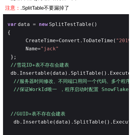
注意：
.SplitTable不要漏掉了
var
data =
new
SplitTestTable()
{
CreateTime=Convert.ToDateTime(
"2019-
Name=
"jack"
};
//雪花ID+表不存在会建表
db.Insertable(data).SplitTable().ExecuteR
//服务器时间修改、不同端口用同一个代码、多个程序插入
//保证WorkId唯一 ，程序启动时配置 SnowFlakeSi
//GUID+表不存在会建表
db.Insertable(data).SplitTable().Execute