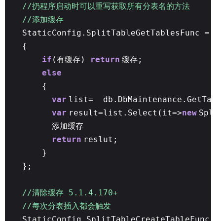
//扔程序启动时可以重写获取所有分表名的方法
//添加缓存
StaticConfig.SplitTableGetTablesFunc = (
{
if
(有缓存)
return
缓存;
else
{
var
list= db.DbMaintenance.GetTabl
var
result=list.Select(it=>
new
Spli
添加缓存
return
reslut;
}
};
//清除缓存 5.1.4.170+
//每次分表插入都会触发
StaticConfig.SplitTableCreateTableFunc =