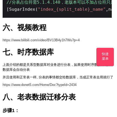
//分表占位符需5.1.4.140，老版本可以不加占位符只
[SugarIndex(
"index_{split_table}_name"
,nam
六、视频教程
https://www.bilibili.com/video/BV13B4y1h7Wu?p=4
七、时序数据库
快捷
菜单
上面介绍的都是关系型数据库对业务进行分表，如果使用时序数据库 那么
数据库会自动分表
并且使用和正常表一样, 分表的事情都交给数据库，当成正常表去用就行了
https://www.donet5.com/Home/Doc?typeId=2434
八、老表数据迁移分表
步骤1：