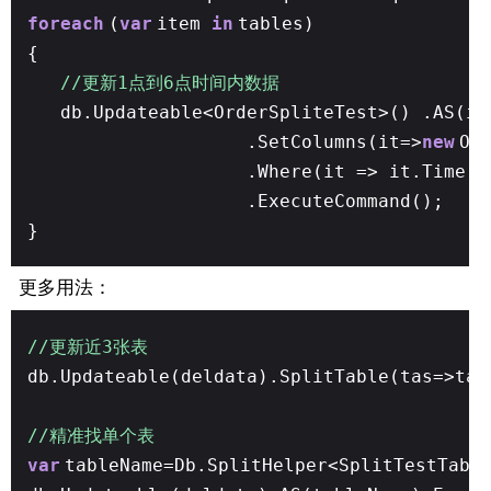
foreach
(
var
item
in
tables)
{
//更新1点到6点时间内数据
db.Updateable<OrderSpliteTest>() .AS(it
.SetColumns(it=>
new
Or
.Where(it => it.Time.H
.ExecuteCommand();
}
更多用法：
//更新近3张表
db.Updateable(deldata).SplitTable(tas=>tas
//精准找单个表
var
tableName=Db.SplitHelper<SplitTestTabl