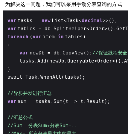
为解决这一问题，我们可以采用手动分表查询的方式
var
tasks =
new
List<Task<
decimal
>>();
var
tables = db.SplitHelper<Order>().GetTa
foreach
(
var
item
in
tables)
{
var
newDb = db.CopyNew();
//保证线程安全
tasks.Add(newDb.Queryable<Order>().AS(
}
await Task.WhenAll(tasks);
//异步并发进行汇总
var
sum = tasks.Sum(t => t.Result);
//汇总公式
//Sum= 分表Sum+分表Sum+..
//Max= 所有分表最大中的最大