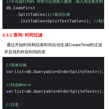
//不写这行代码 你也可以用插入建表，插入用法看文档下
db.CodeFirst
.SplitTables()
//标识分表
.InitTables<SplitTestTable>();
//程序
2.3.1 查询: 时间过滤
通过开始时间和结束时间自动生成CreateTime的过滤
并且找到对应时间的表
//简单示例
var
list=db.Queryable<OrderSpliteTest>().S
//结合Where
var
list=db.Queryable<OrderSpliteTest>().W
//注意：