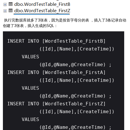
执行完数据库就多了3张表，因为是按首字母分的表 ，插入了3条记录自动
创建了3张表，插入生成的SQL：
INSERT INTO [WordTestTable_FirstB]
([Id],[Name],[CreateTime])
VALUES
(@Id,@Name,@CreateTime) ;
INSERT INTO [WordTestTable_FirstA]
([Id],[Name],[CreateTime])
VALUES
(@Id,@Name,@CreateTime) ;
INSERT INTO [WordTestTable_FirstZ]
([Id],[Name],[CreateTime])
VALUES
(@Id,@Name,@CreateTime) ;