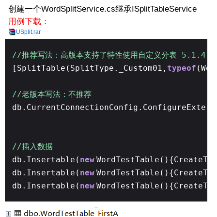
创建一个WordSplitService.cs继承ISplitTableService
用例下载：
USplit.rar
//推荐写法：高版本支持了特性使用自定义分表 5.1.4.7
[SplitTable(SplitType._Custom01,
typeof
(Wor
//老版本写法：不推荐
db.CurrentConnectionConfig.ConfigureExtern
//插入数据
db.Insertable(
new
WordTestTable(){CreateTi
db.Insertable(
new
WordTestTable(){CreateTi
db.Insertable(
new
WordTestTable(){CreateTi