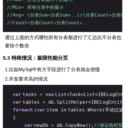
//Min= 所有分表中的最小
//Avg= (分表Sum+分表Sum+..)/(分表Count+分表Cou
//Count=分表Count+分表Count+..
通过上面的方式哪怕所有分表都进行了汇总比不分表也
要快个数倍
5.3 特殊情况：极限性能分页
1.比如MySql中有大字段进行了分表就会很慢
2.并发要求高的情况
var
tasks =
new
List<Task<List<IBELogEnti
var
tables = db.SplitHelper<IBELogEntity
foreach
(
var
item
in
tables.Where(手动过滤分
{
var
newDb = db.CopyNew();
//保证线程安全