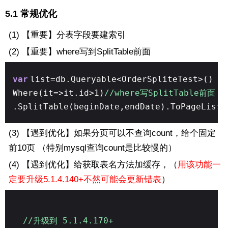
5.1 常规优化
(1) 【重要】分表字段要建索引
(2)
【重要】
where写到SplitTable前面
var
list=db.Queryable<OrderSpliteTest>()
Where(it=>it.id>1)
//where写SplitTable前面
.SplitTable(beginDate,endDate).ToPageList(
(3)
【遇到优化】
如果分页可以不查询count，给个固定
前10页 （特别mysql查询count是比较慢的）
(4)
【遇到优化】
给获取表名方法加缓存，（
用该功能一
定要升级5.1.4.140+不然可能会更新错表
）
//升级到 5.1.4.170+