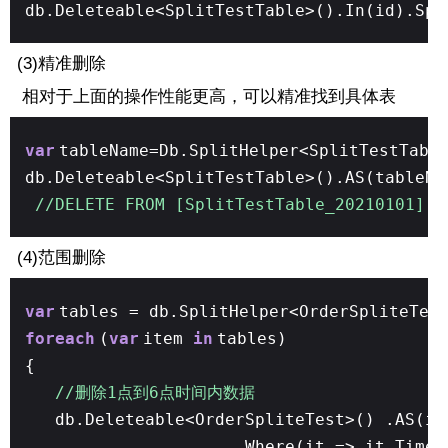
db.Deleteable<SplitTestTable>().In(id).Spl
(3)精准删除
相对于上面的操作性能更高，可以精准找到具体表
var
tableName=Db.SplitHelper<SplitTestTabl
db.Deleteable<SplitTestTable>().AS(tableNa
//DELETE FROM [SplitTestTable_20210101] W
(4)范围删除
var
tables = db.SplitHelper<OrderSpliteTes
foreach
(
var
item
in
tables)
{
//删除1点到6点时间内数据
db.Deleteable<OrderSpliteTest>() .AS(it
.Where(it => it.Time.