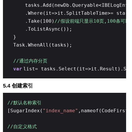
tasks.Add(newDb.Queryable<IBELogEnti
.Where(it=>it.SplitTableTime>= start
.Take(100)
//假设前端只显示10页,100条可以
.ToListAsync());
}
Task.WhenAll(tasks);
//通过内存分页
var
list= tasks.Select(it=>it.Result).Se
5.4 创建索引
//默认名称索引
[SugarIndex(
"index_name"
,nameof(CodeFirstT
//自定义格式