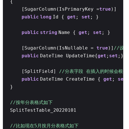
{
[SugarColumn(IsPrimaryKey =
true
)]
public
long
Id {
get
;
set
; }
public
string
Name {
get
;
set
; }
[SugarColumn(IsNullable =
true
)]
//设
public
DateTime UpdateTime{
get
;
set
;}
[SplitField]
//分表字段 在插入的时候会根
public
DateTime CreateTime {
get
;
set
}
//按年分表格式如下
SplitTestTable_20220101
//比如现在5月按月分表格式如下