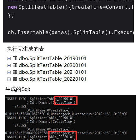
new
SplitTestTable(){CreateTime=Convert.To
};
db.Insertable(datas).SplitTable().ExecuteR
执行完生成的表
生成的Sql: