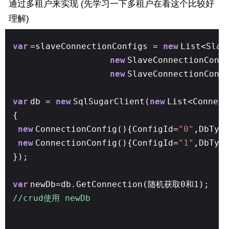
通过多租户来实现 (先学习一下多租户在看这个比较好
理解)
var
=slaveConnectionConfigs =
new
List<Slav
new
SlaveConnectionConf
new
SlaveConnectionConf
var
db =
new
SqlSugarClient(
new
List<Connect
{
new
ConnectionConfig(){ConfigId=
"0"
,DbTyp
new
ConnectionConfig(){ConfigId=
"1"
,DbTyp
});
var
newDb=db.GetConnection(随机获取0和1);
//crud使用 newDb