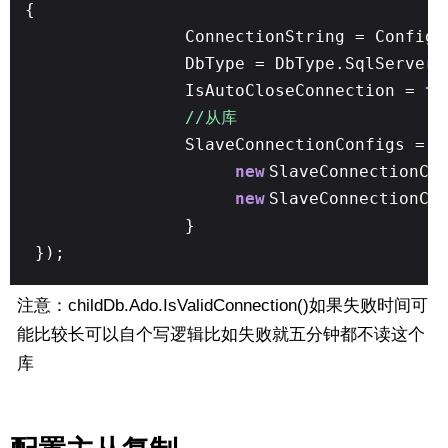
{
ConnectionString = Config.
DbType = DbType.SqlServer,
IsAutoCloseConnection =
tr
//从库
SlaveConnectionConfigs =
n
new
SlaveConnectionCo
new
SlaveConnectionCo
}
});
注意：childDb.Ado.IsValidConnection()如果失败时间可
能比较长可以自个写逻辑比如失败就五分钟都不读这个
库