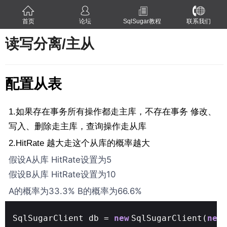
首页
论坛
SqlSugar教程
联系我们
读写分离/主从
配置从表
1.如果存在事务所有操作都走主库，不存在事务 修改、
写入、删除走主库，查询操作走从库
2.HitRate 越大走这个从库的概率越大
假设A从库 HitRate设置为5
假设B从库 HitRate设置为10
A的概率为33.3% B的概率为66.6%
SqlSugarClient db =
new
SqlSugarClient(
new