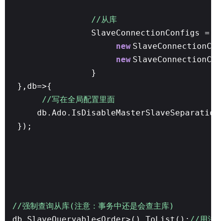
//从库
SlaveConnectionConfigs =
n
new
SlaveConnectionCo
new
SlaveConnectionCo
}
},db=>{
//写在全局配置里面
db.Ado.IsDisableMasterSlaveSeparation
});
//强制查询从库(注意：事务中还是会查主库)
db.SlaveQueryable<Order>().ToList();
//用法和