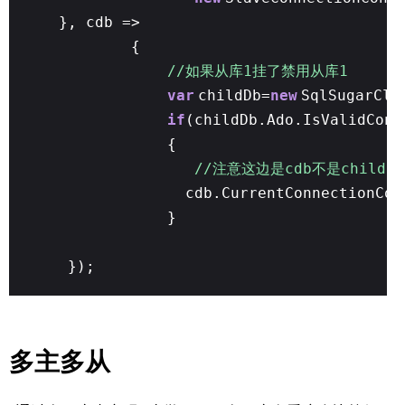
}, cdb =>
{
//如果从库1挂了禁用从库1
var
childDb=
new
SqlSugarCli
if
(childDb.Ado.IsValidConn
{
//注意这边是cdb不是childDb
cdb.CurrentConnectionCon
}
});
多主多从