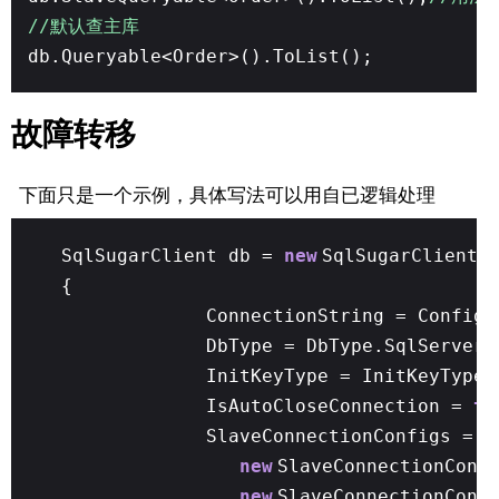
//默认查主库
db.Queryable<Order>().ToList();
故障转移
下面只是一个示例，具体写法可以用自已逻辑处理
SqlSugarClient db =
new
SqlSugarClient(
{
ConnectionString = Config.
DbType = DbType.SqlServer,
InitKeyType = InitKeyType.
IsAutoCloseConnection =
tr
SlaveConnectionConfigs =
n
new
SlaveConnectionConf
new
SlaveConnectionConf