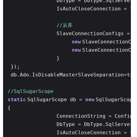
DbType = DbType.SqlServer,
IsAutoCloseConnection =
tr
//从库
SlaveConnectionConfigs =
n
new
SlaveConnectionCo
new
SlaveConnectionCo
}
});
db.Ado.IsDisableMasterSlaveSeparation=
tru
//SqlSugarScope
static
SqlSugarScope db =
new
SqlSugarScope
{
ConnectionString = Config.
DbType = DbType.SqlServer,
IsAutoCloseConnection =
tr