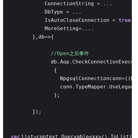
ConnectionString = ...
DbType = ...
IsAutoCloseConnection =
true
,
MoreSetting=....
},db=>{
//Open之后事件
db.Aop.CheckConnectionExecut
{
NpgsqlConnectionconn=((Np
conn.TypeMapper.UseLegac
};
});
var
list=context.Queryable<xx>().ToList()