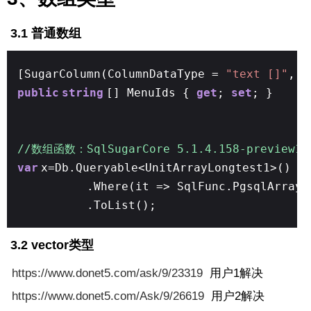
3.1 普通数组
[SugarColumn(ColumnDataType =
"text []"
, I
public
string
[] MenuIds {
get
;
set
; }
//数组函数：SqlSugarCore 5.1.4.158-preview15
var
x=Db.Queryable<UnitArrayLongtest1>()
.Where(it => SqlFunc.PgsqlArrayC
.ToList();
3.2 vector类型
https://www.donet5.com/ask/9/23319
用户1解决
https://www.donet5.com/Ask/9/26619
用户2
解决