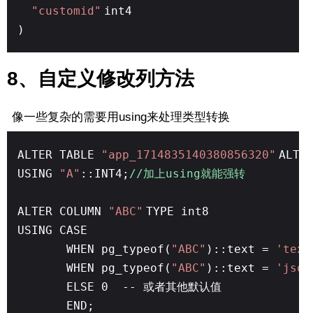
"customid"
int4
)
8、自定义修改列方法
像一些复杂的需要用using来处理类型转换
ALTER TABLE
"app_1714835140380856320"
ALTE
USING
"A"
::INT4;
//加上using就能强转
ALTER COLUMN
"ABC"
TYPE int8
USING CASE
WHEN pg_typeof(
"ABC"
)::text =
'text
WHEN pg_typeof(
"ABC"
)::text =
'json
ELSE 0 -- 或者其他默认值
END;