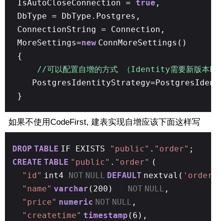
IsAutoCloseConnection =
true
,
DbType = DbType.Postgres,
ConnectionString = Connection,
MoreSettings=
new
ConnMoreSettings()
{
//可以配置自增的方式 （Identity需要新版本P
PostgresIdentityStrategy=PostgresIdent
}
如果不使用CodeFirst, 建表实现自增应该下面这样写
DROP
TABLE
IF EXISTS
"public"
.
"order"
;
CREATE
TABLE
"public"
.
"order"
(
"id"
int4
NOT
NULL
DEFAULT
nextval(
'order_
"name"
varchar
(200)
NOT
NULL
,
"price"
numeric
NOT
NULL
,
"createtime"
timestamp
(6),