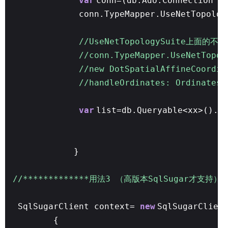
var
conn=(db.Ado.Connection
a
conn.TypeMapper.UseNetTopolo
//UseNetTopologyS
//conn.TypeMapper.UseNetTopol
//new DotSpatialAffineCoordin
//handleOrdinates: Ordinat
var
list=db.Queryable<xx>().T
}
//*************用法3 （高版本SqlSugar才支持）**
SqlSugarClient context=
new
SqlSugarClien
{