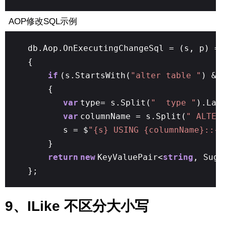
AOP修改SQL示例
db.Aop.OnExecutingChangeSql = (s, p) =>
{
if
(s.StartsWith(
"alter table "
) &&
{
var
type= s.Split(
" type "
).Las
var
columnName = s.Split(
" ALTER
s = $
"{s} USING {columnName}::{t
}
return
new
KeyValuePair<
string
, Suga
};
9、ILike 不区分大小写