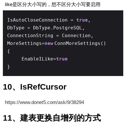
like是区分大小写的，想不区分大小写要启用
IsAutoCloseConnection =
true
,
DbType = DbType.PostgreSQL,
ConnectionString = Connection,
MoreSettings=
new
ConnMoreSettings()
{
EnableILike=
true
}
10、IsRefCursor
https://www.donet5.com/ask/9/38294
11、建表更换自增列的方式