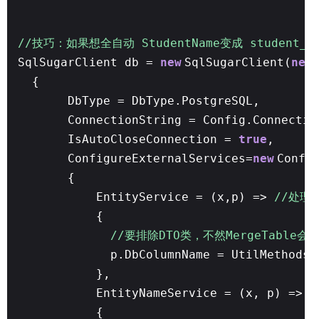
//技巧：如果想全自动 StudentName变成 student_na
SqlSugarClient db =
new
SqlSugarClient(
new
{
DbType = DbType.PostgreSQL,
ConnectionString = Config.Connectio
IsAutoCloseConnection =
true
,
ConfigureExternalServices=
new
Confi
{
EntityService = (x,p) =>
//处理
{
//要排除DTO类，不然MergeTable会
p.DbColumnName = UtilMethods.
},
EntityNameService = (x, p) =>
{