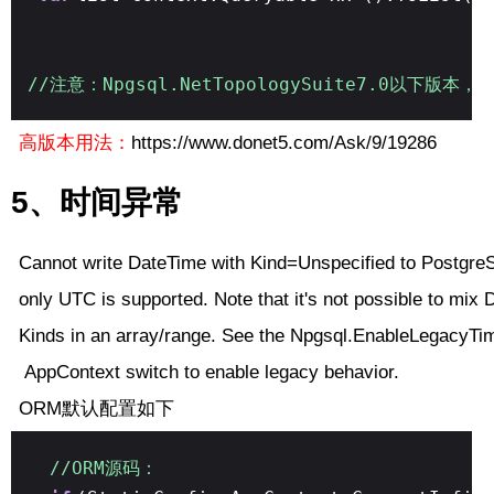
//注意：Npgsql.NetTopologySuite7.0以
高版本用法：
https://www.donet5.com/Ask/9/19286
5、时间异常
Cannot write DateTime with Kind=Unspecified to PostgreS
only UTC is supported. Note that it's not possible to mix 
Kinds in an array/range. See the Npgsql.EnableLegacyT
AppContext switch to enable legacy behavior.
ORM默认配置如下
//ORM源码：