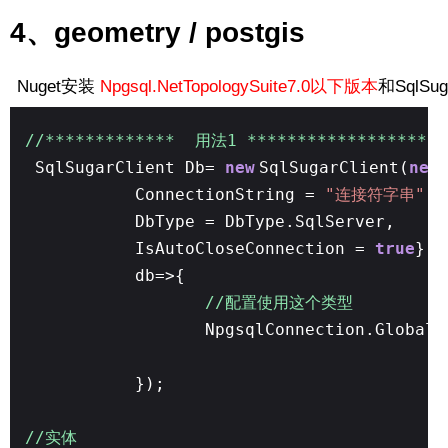
4、geometry / postgis
Nuget安装
Npgsql.NetTopologySuite7.0以下版本
和SqlSug
//************* 用法1 ******************
SqlSugarClient Db=
new
SqlSugarClient(
new
ConnectionString =
"连接符字串"
,
DbType = DbType.SqlServer,
IsAutoCloseConnection =
true
},
db=>{
//配置使用这个类型
NpgsqlConnection.GlobalT
});
//实体