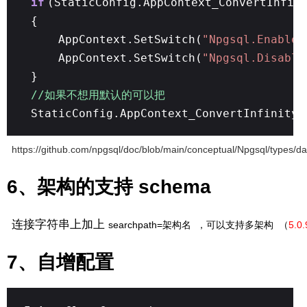
if
(StaticConfig.AppContext_ConvertInfin
{
AppContext.SetSwitch(
"Npgsql.EnableL
AppContext.SetSwitch(
"Npgsql.Disable
}
//如果不想用默认的可以把
StaticConfig.AppContext_ConvertInfinityD
https://github.com/npgsql/doc/blob/main/conceptual/Npgsql/types/d
6、架构的支持 schema
连接字符串上加上
searchpath=架构名 ，可以支持多架构 （
5.0
7、自增配置