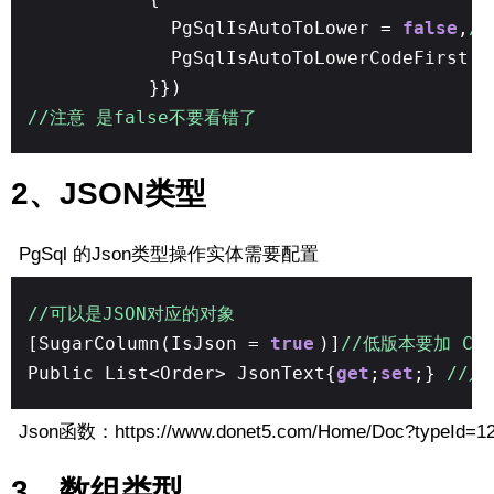
PgSqlIsAutoToLower =
false
,
/
PgSqlIsAutoToLowerCodeFirst 
}})
//注意 是false不要看错了
2、JSON类型
PgSql 的Json类型操作实体需要配置
//可以是JSON对应的对象
[SugarColumn(IsJson =
true
)]
//低版本要加 Colu
Public List<Order> JsonText{
get
;
set
;}
//只
Json函数：https://www.donet5.com/Home/Doc?typeId=1
3、数组类型