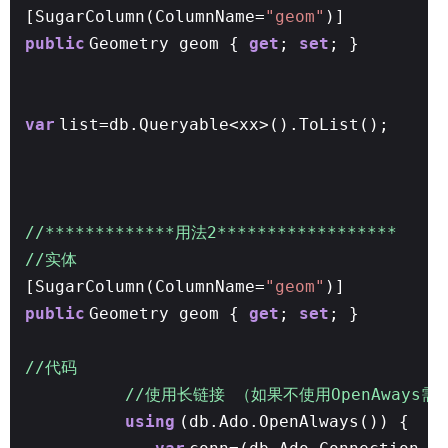
[SugarColumn(ColumnName=
"geom"
)]
public
Geometry geom {
get
;
set
; }
var
list=db.Queryable<xx>().ToList();
//*************用法2******************
//实体
[SugarColumn(ColumnName=
"geom"
)]
public
Geometry geom {
get
;
set
; }
//代码
//使用长链接 （如果不使用OpenAways需
using
(db.Ado.OpenAlways()) {