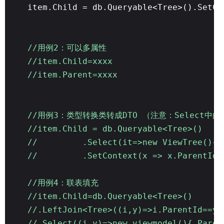
item.Child = db.Queryable<Tree>().SetCo
//用例2：可以多属性
//item.Child=xxxx
//item.Parent=xxxx
//用例3：类型转换类转成DTO （注意：Select中
//item.Child = db.Queryable<Tree>()
// .Select(it=>new ViewTree(){Pare
// .SetContext(x => x.ParentId, ()
//用例4：联表填充
//item.Child=db.Queryable<Tree>()
//.LeftJoin<Tree>((i,y)=>i.ParentId==y.
//.Select((i,y)=>new viewmodel(){ Paren