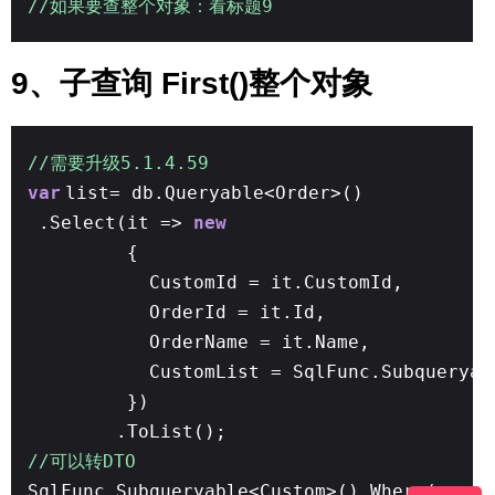
//如果要查整个对象：看标题9
9、子查询 First()整个对象
//需要升级5.1.4.59
var
list= db.Queryable<Order>()
.Select(it =>
new
{
CustomId = it.CustomId,
OrderId = it.Id,
OrderName = it.Name,
CustomList = SqlFunc.Subqueryab
})
.ToList();
//可以转DTO
SqlFunc.Subqueryable<Custom>().Where(c => 