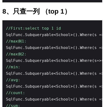
8、只查一列 （top 1）
//First:select top 1 id
SqlFunc.Subqueryable<School>().Where(s
//max例1:
SqlFunc.Subqueryable<School>().Where(s => 
//max例2:
SqlFunc.Subqueryable<School>().Where(s=
//min:
SqlFunc.Subqueryable<School>().Where(s => 
//avg:
SqlFunc.Subqueryable<School>().Where(s => 
//count:
SqlFunc.Subqueryable<School>().Where(s => 
//sum: