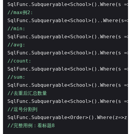
SqlFunc.Subqueryable<School>().Where(s => 
//max例2:
SqlFunc.Subqueryable<School>()..Where(s
//min:
SqlFunc.Subqueryable<School>().Where(s => 
//avg:
SqlFunc.Subqueryable<School>().Where(s => 
//count:
SqlFunc.Subqueryable<School>().Where(s => 
//sum:
SqlFunc.Subqueryable<School>().Where(s => 
//去重后汇总数量
SqlFunc.Subqueryable<School>().Where(s => 
//逗号分割列
SqlFunc.Subqueryable<Order>().Where(z=>z.
//完整用例：看标题8