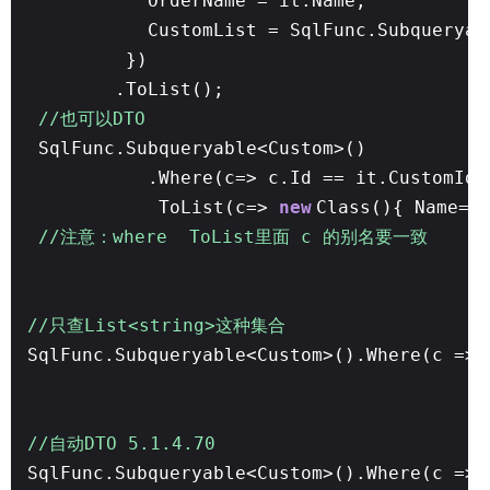
OrderName = it.Name,
CustomList = SqlFunc.Subqueryab
})
.ToList();
//也可以DTO
SqlFunc.Subqueryable<Custom>()
.Where(c=> c.Id == it.CustomId)
ToList(c=>
new
Class(){ Name=c
//注意：where ToList里面 c 的别名要一致
//只查List<string>这种集合
SqlFunc.Subqueryable<Custom>().Where(c => 
//自动DTO 5.1.4.70
SqlFunc.Subqueryable<Custom>().Where(c => 