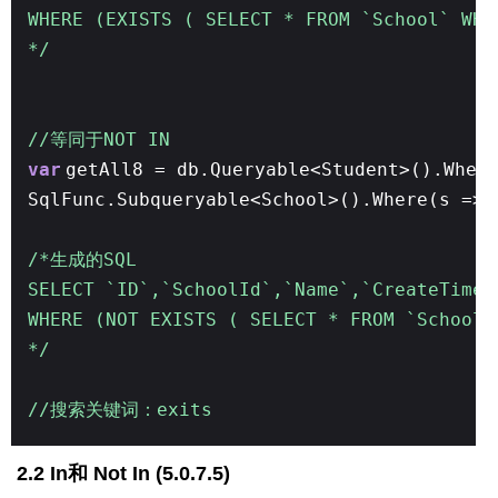
WHERE (EXISTS ( SELECT * FROM `School` WH
*/
//等同于NOT IN
var
getAll8 = db.Queryable<Student>().Wher
SqlFunc.Subqueryable<School>().Where(s => 
/*生成的SQL
SELECT `ID`,`SchoolId`,`Name`,`CreateTim
WHERE (NOT EXISTS ( SELECT * FROM `School`
*/
//搜索关键词：exits
2.2 In和 Not In (5.0.7.5)