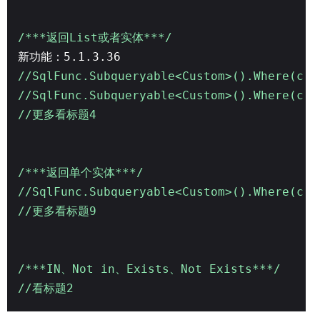
/***返回List或者实体***/
新功能：5.1.3.36
//SqlFunc.Subqueryable<Custom>().Where(c =
//SqlFunc.Subqueryable<Custom>().Where(c =
//更多看标题4
/***返回单个实体***/
//SqlFunc.Subqueryable<Custom>().Where(c 
//更多看标题9
/***IN、Not in、Exists、Not Exists***/
//看标题2