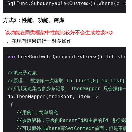
SqlFunc.Subqueryable<Custom>().Where(c => 
方式2：性能、功能、跨库
该功能在同类框架中性能比较好不会生成垃圾SQL
，
在现有结果进行一对多操作
var
treeRoot=db.Queryable<Tree>().ToList()
//填充子对象
//原理： 数据库一次读取 In (list[0].id,list[1]
//所以无论集合多少条记录 ThenMapper 只会操作
db.ThenMapper(treeRoot, item =>
{
//用例1：简单填充
//参数解释：子表的ParentId和主表的Id 进行关联查
//可以额外加Where写SetContext前面，但是不能带有