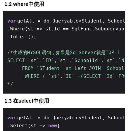
1.2 where中使用
var
getAll = db.Queryable<Student, School>
.Where(st => st.Id == SqlFunc.Subqueryable
.ToList();
/*生成的MYSQL语句，如果是SqlServer就是TOP 1
SELECT `st`.`ID`,`st`.`SchoolId`,`st`.`Na
FROM `STudent` st Left JOIN `School`
WHERE ( `st`.`ID` =(SELECT `Id` FROM
*/
1.3 在select中使用
var
getAll = db.Queryable<Student, School>
.Select(st =>
new
{