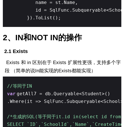
name = st.Name,
id = SqlFunc.Subqueryable<School
}).ToList();
2、IN和NOT IN的操作
2.1 Exists
Exists 和 in 区别在于 Exists 扩展性更强，支持多个字
段 （简单的说In能实现的Exists都能实现）
//等同于IN
var
getAll7 = db.Queryable<Student>()
.Where(it => SqlFunc.Subqueryable<School>(
/*生成的SQL(等于同于it.id in(select id from
SELECT `ID`,`SchoolId`,`Name`,`CreateTime