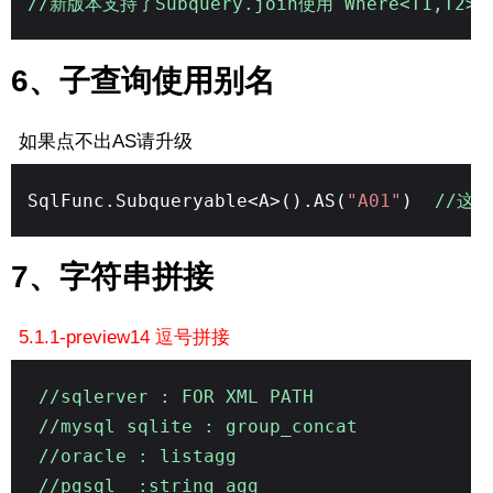
//新版本支持了Subquery.join使用 Where<T1,T2>((
6、子查询使用别名
如果点不出AS请升级
SqlFunc.Subqueryable<A>().AS(
"A01"
)
//这
7、字符串拼接
5.1.1-preview14 逗号拼接
//sqlerver : FOR XML PATH
//mysql sqlite : group_concat
//oracle : listagg
//pgsql :string_agg