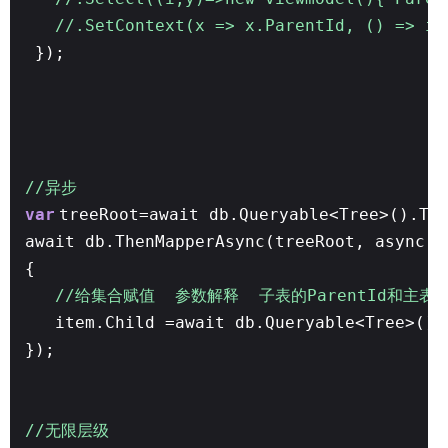
//.SetContext(x => x.ParentId, () => it
});
//异步
var
treeRoot=await db.Queryable<Tree>().To
await db.ThenMapperAsync(treeRoot, async i
{
//给集合赋值 参数解释 子表的ParentId和主表
item.Child =await db.Queryable<Tree>().
});
//无限层级