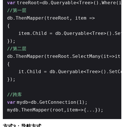
var
treeRoot=db.Queryable<Tree>().Where(it
//第一层
db.ThenMapper(treeRoot, item =>
{
item.Child = db.Queryable<Tree>().SetC
});
//第二层
db.ThenMapper(treeRoot.SelectMany(it=>it.C
{
it.Child = db.Queryable<Tree>().SetCon
});
//跨库
var
mydb=db.GetConnection(1);
mydb.ThenMapper(root,item=>{...});
方式3：导航方式