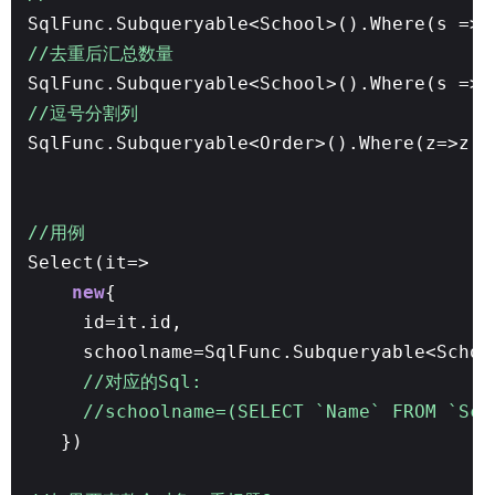
SqlFunc.Subqueryable<School>().Where(s => 
//去重后汇总数量
SqlFunc.Subqueryable<School>().Where(s => 
//逗号分割列
SqlFunc.Subqueryable<Order>().Where(z=>z.
//用例
Select(it=>
new
{
id=it.id,
schoolname=SqlFunc.Subqueryable<Scho
//对应的Sql:
//schoolname=(SELECT `Name` FROM `Sch
})