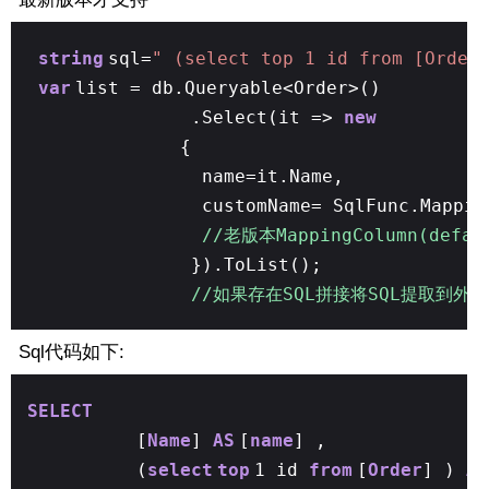
string
sql=
" (select top 1 id from [Order
var
list = db.Queryable<Order>()
.Select(it =>
new
{
name=it.Name,
customName= SqlFunc.Mappin
//老版本MappingColumn(defau
}).ToList();
//如果存在SQL拼接将SQL提取到外
Sql代码如下:
SELECT
[
Name
]
AS
[
name
] ,
(
select
top
1 id
from
[
Order
] )
AS