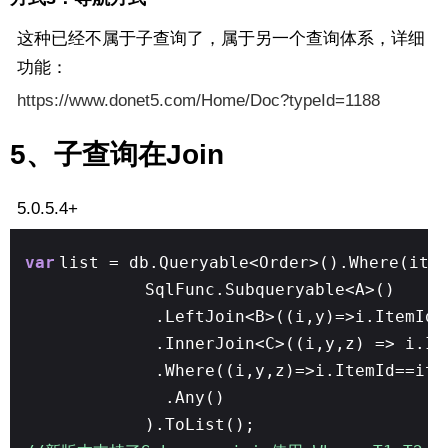
这种已经不属于子查询了，属于另一个查询体系，详细
功能：
https://www.donet5.com/Home/Doc?typeId=1188
5、子查询在Join
5.0.5.4+
var
list = db.Queryable<Order>().Where(it 
SqlFunc.Subqueryable<A>()
.LeftJoin<B>((i,y)=>i.ItemId=
.InnerJoin<C>((i,y,z) => i.It
.Where((i,y,z)=>i.ItemId==it.
.Any()
).ToList();