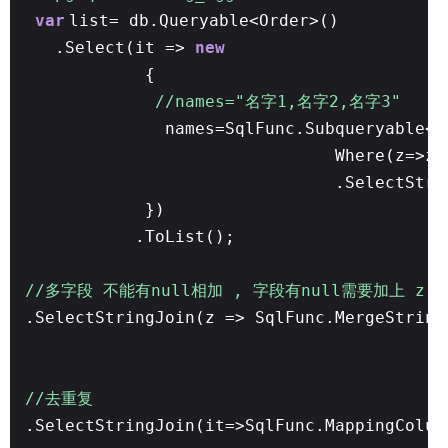
var
list= db.Queryable<Order>()
.Select(it =>
new
{
//names="名字1,名字2,名字3"
names=SqlFunc.Subqueryable<c
Where(z=>z.
.SelectStr
})
.ToList();
//多字段 不能有null相加 , 字段有null需要加上 z.Na
.SelectStringJoin(z => SqlFunc.MergeString
//去重复
.SelectStringJoin(it=>SqlFunc.MappingColum