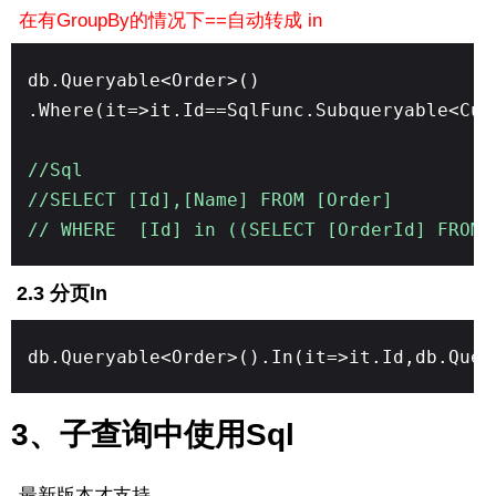
在有GroupBy的情况下==自动转成 in
db.Queryable<Order>()
.Where(it=>it.Id==SqlFunc.Subqueryable<Cus
//Sql
//SELECT [Id],[Name] FROM [Order]
// WHERE [Id] in ((SELECT [OrderId] FROM 
2.3 分页In
db.Queryable<Order>().In(it=>it.Id,db.Quer
3、子查询中使用Sql
最新版本才支持