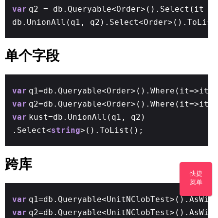
var
q2 = db.Queryable<Order>().Select(it =
db.UnionAll(q1, q2).Select<Order>().ToList
单个字段
var
q1=db.Queryable<Order>().Where(it=>it.
var
q2=db.Queryable<Order>().Where(it=>it.
var
kust=db.UnionAll(q1, q2)
.Select<
string
>().ToList();
跨库
快捷
菜单
var
q1=db.Queryable<UnitNClobTest>().AsWit
var
q2=db.Queryable<UnitNClobTest>().AsWit