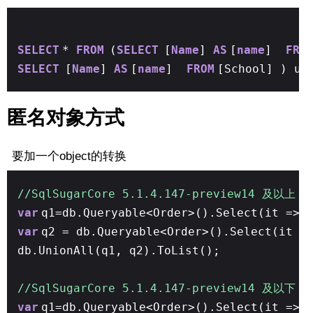
SELECT
*
FROM
(
SELECT
[
Name
]
AS
[
name
]
FRO
SELECT
[
Name
]
AS
[
name
]
FROM
[School] ) un
匿名对象方式
要加一个object的转换
//SqlSugarCore 5.1.4.147-preview14 及
var
q1=db.Queryable<Order>().Select(it =>
var
q2 = db.Queryable<Order>().Select(it =
db.UnionAll(q1, q2).ToList();
//SqlSugarCore 5.1.4.147-preview14 及以下
var
q1=db.Queryable<Order>().Select(it => 