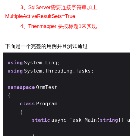
3、
SqlServer需要
连接字符串加上
MultipleActiveResultSets=True
4、Thenmapper 要按标题1来实现
下面是一个完整的用例并且测试通过
using
System.Linq;
using
System.Threading.Tasks;
namespace
OrmTest
{
class
Program
{
static
async Task Main(
string
[] ar