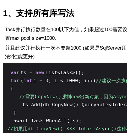
1、支持所有库写法
Task并行执行数量在100以下为佳，如果超过100需要设
置max pool size=1000,
并且建议并行执行一次不要超1000 (如果是SqlServer用
法2性能更好)
var
ts =
new
List<Task>();
for
(
int
i = 0; i < 1000; i++)
//建议一次执行T
{
//需要CopyNew()强制new出新对象，因为Asyn
ts.Add(db.CopyNew().Queryable<Order>(
}
await Task.WhenAll(ts);
//如果用db.CopyNew().XXX.ToListAsync()这种不