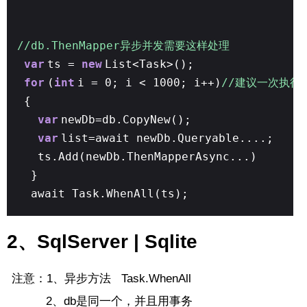
//db.ThenMapper异步并发需要这样处理
var
ts =
new
List<Task>();
for
(
int
i = 0; i < 1000; i++)
//建议一次执行T
{
var
newDb=db.CopyNew();
var
list=await newDb.Queryable....;
ts.Add(newDb.ThenMapperAsync...)
}
await Task.WhenAll(ts);
2、SqlServer | Sqlite
注意：1、异步方法 Task.WhenAll
2、db是同一个，并且用事务