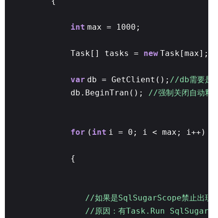
{
int
max = 1000;
Task[] tasks =
new
Task[max];
var
db = GetClient();
//db需要是
db.BeginTran();
//强制关闭自动释
for
(
int
i = 0; i < max; i++)
{
//如果是SqlSugarScope禁止出现T
//原因：有Task.Run SqlSug