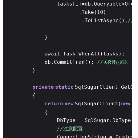
tasks[i]=db.Queryable<Orde
.Take(10)
.ToListAsync();
//
}
await Task.WhenAll(tasks);
db.CommitTran();
//关闭数据库
}
private
static
SqlSugarClient GetC
{
return
new
SqlSugarClient(
new
Co
{
DbType = SqlSugar.DbType.
//注意配置
ConnectionString = OrmTest