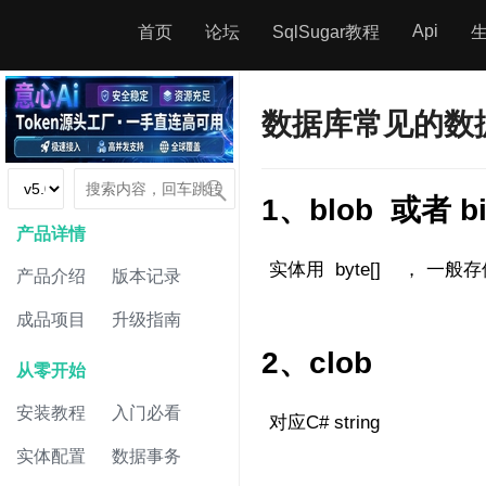
Api
首页
论坛
SqlSugar教程
数据库常见的数
1、blob 或者 bi
产品详情
实体用 byte[] ， 一般存
产品介绍
版本记录
成品项目
升级指南
2、clob
从零开始
安装教程
入门必看
对应C# string
实体配置
数据事务