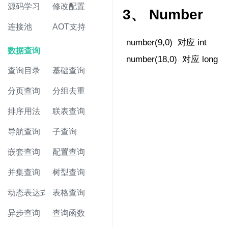
源码学习
修改配置
3、 Number
连接池
AOT支持
number(9,0) 对应 int
数据查询
number(18,0) 对应 long
查询目录
基础查询
分页查询
分组去重
排序用法
联表查询
导航查询
子查询
嵌套查询
配置查询
并集查询
树型查询
动态表达式
表格查询
异步查询
查询函数