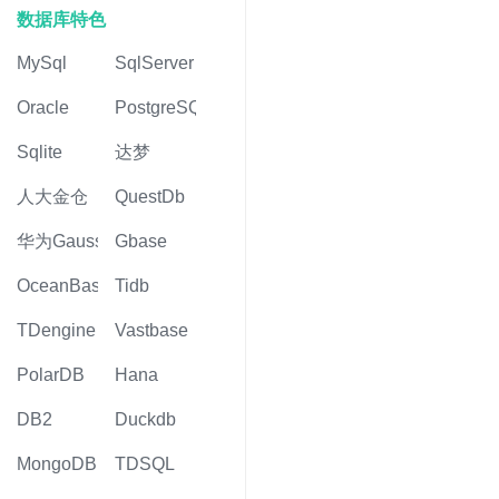
数据库特色
MySql
SqlServer
Oracle
PostgreSQL
Sqlite
达梦
人大金仓
QuestDb
华为Gauss
Gbase
OceanBase
Tidb
TDengine
Vastbase
PolarDB
Hana
DB2
Duckdb
MongoDB
TDSQL