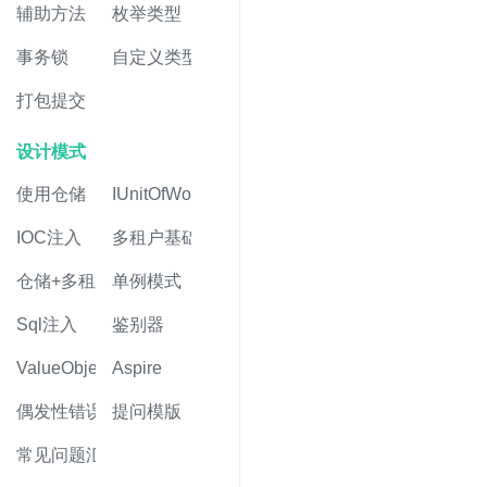
辅助方法
枚举类型
事务锁
自定义类型
打包提交
设计模式
使用仓储
IUnitOfWork
IOC注入
多租户基础
仓储+多租户
单例模式
Sql注入
鉴别器
ValueObject值对象
Aspire
偶发性错误
提问模版
常见问题汇总