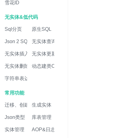
雪花ID
无实体&低代码
Sql分页
原生SQL
Json 2 SQL
无实体查询
无实体插入
无实体更新
无实体删除
动态建类CRUD
字符串表达式
常用功能
迁移、创建表
生成实体
Json类型
库表管理
实体管理
AOP&日志