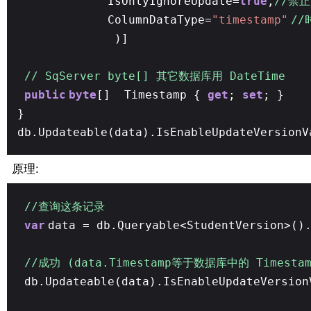
IsOnlyIgnoreUpdate=
true
,
//禁
ColumnDataType=
"timestamp"
/
)]
// SqServer byte[] 其它数
public
byte
[] Timestamp {
get
;
set
; }
}
db.Updateable(data).IsEnableUpdateVersionV
原理:
//查询这条记录
var
data = db.Queryable<StudentVersion>()
//成功 (data.Timestamp等于数据库中的 Timesta
db.Updateable(data).IsEnableUpdateVersion