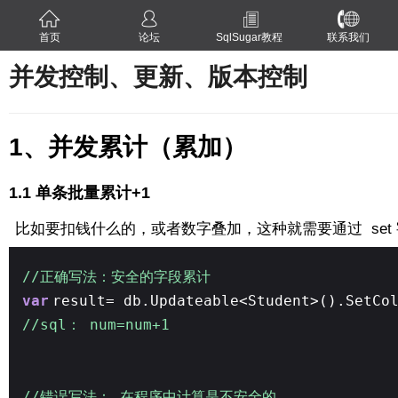
首页
论坛
SqlSugar教程
联系我们
并发控制、更新、版本控制
1、并发累计（累加）
1.1 单条批量累计+1
比如要扣钱什么的，或者数字叠加，这种就需要通过 set 
//正确写法：安全的字段累计
var
result= db.Updateable<Student>().SetCo
//sql： num=num+1
//错误写法： 在程序中计算是不安全的