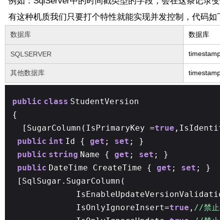
例如：SqlServer中的时间戳类型的字段，会在这条
有这种机质我们只要打个特性就能实现并发控制，代码如
数据库
数据库
timest
SQLSERVER
其他数据库
timest
public
class
StudentVersion
{
[SugarColumn(IsPrimaryKey =
true
,IsIdenti
public
int
Id {
get
;
set
; }
public
string
Name {
get
;
set
; }
public
DateTime CreateTime {
get
;
set
; 
[SqlSugar.SugarColumn(
IsEnableUpdateVersionValidat
IsOnlyIgnoreInsert=
true
,
//禁