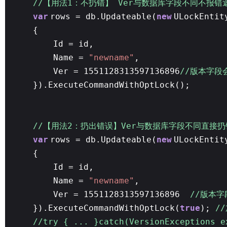
//【用法1：不扔错】 Ver与数据库字段不同不报错
var
rows = db.Updateable(
new
ULockEntit
{
Id = id,
Name =
"newname"
,
Ver = 1551128313597136896
//版本字段
}).ExecuteCommandWithOptLock();
//【用法2：扔出错误】Ver与数据库字段不同直接
var
rows = db.Updateable(
new
ULockEntit
{
Id = id,
Name =
"newname"
,
Ver = 1551128313597136896
//版本
}).ExecuteCommandWithOptLock(
true
);
/
//try { ... }catch(VersionExceptions e