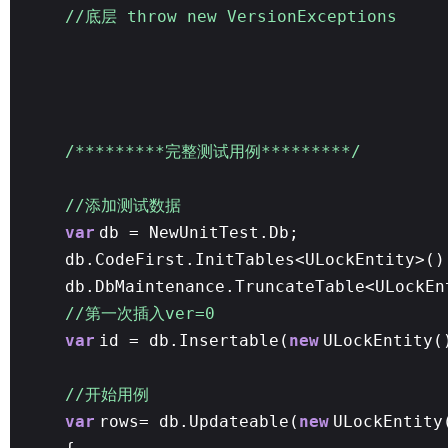
//底层 throw new VersionExceptions
/*********完整测试用例*********/
//添加测试数据
var
db = NewUnitTest.Db;
db.CodeFirst.InitTables<ULockEntity>()
db.DbMaintenance.TruncateTable<ULockEn
//第一次插入ver=0
var
id = db.Insertable(
new
ULockEntity
//开始用例
var
rows= db.Updateable(
new
ULockEntity