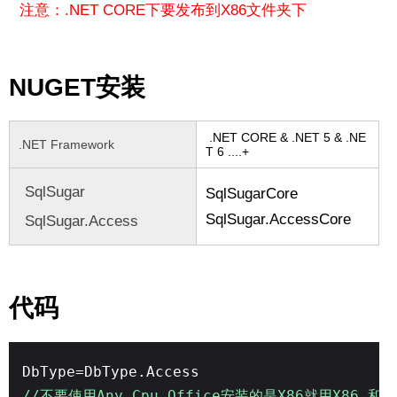
注意：.NET CORE下要发布到X86文件夹下
NUGET安装
.NET CORE & .NET 5 & .NE
.NET Framework
T 6 ....+
SqlSugar
SqlSugarCore
SqlSugar.AccessCore
SqlSugar.Access
代码
DbType=DbType.Access
//不要使用Any Cpu Office安装的是X86就用X86 和o