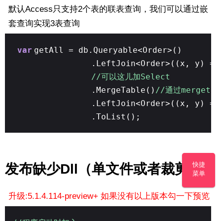
默认Access只支持2个表的联表查询，我们可以通过嵌
套查询实现3表查询
var
getAll = db.Queryable<Order>()
.LeftJoin<Order>((x, y) =>
//可以这儿加Select
.MergeTable()
//通过merget
.LeftJoin<Order>((x, y) =>
.ToList();
快捷
发布缺少Dll（单文件或者裁剪）
菜单
升级:5.1.4.114-preview+ 如果没有以上版本勾一下预览