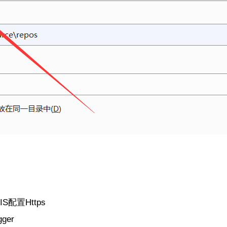
S配置Https
ger