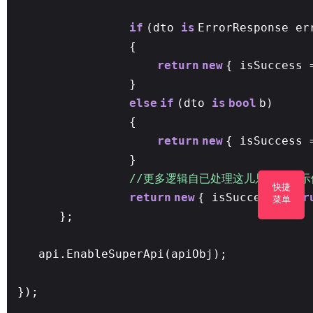
if
(dto
is
ErrorResponse er
{
return
new
{ isSuccess
}
else
if
(dto
is
bool
b)
{
return
new
{ isSuccess 
}
//更多逻辑自已处理这儿只是一个示
快捷
return
new
{ isSuccess =
tr
菜单
};
api.EnableSuperApi(apiObj);
});