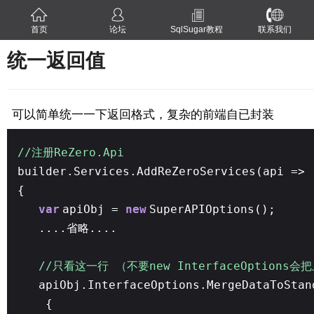
首页
论坛
SqlSugar教程
联系我们
统一返回值
可以简单统一一下返回格式，复杂的前端自已封装
//注册ReZero.Api
builder.Services.AddReZeroServices(api =>
{
var
apiObj =
new
SuperAPIOptions();
....省略....
//只看这一行 （不要new InterfaceOptions会把
apiObj.InterfaceOptions.MergeDataToStan
{