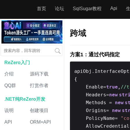
Api
首页
论坛
SqlSugar教程
跨域
方案1：通过代码指定
ReZero入门
apiObj.InterfaceOp
介绍
源码下载
{
QQ群
打赏作者
Enable=
true
,
//
Headers=
new
str
.NET纯ReZero开发
Methods =
new
s
Origins=
new
st
说明
创建项目
PolicyName=
"co
API
ORM+API
AllowCredential