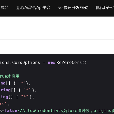
生成器
意心Ai聚合Api平台
vol快速开发框架
低代码平
tions.CorsOptions =
new
ReZeroCors()
true才启用
ing
[] {
"*"
},
tring
[] {
"*"
},
ring
[] {
"*"
},
rs"
,
s=
false
//AllowCredentials为ture得时候，orig