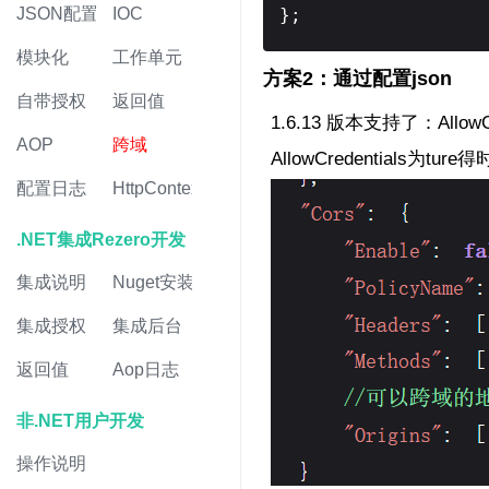
};
JSON配置
IOC
模块化
工作单元
方案2：通过配置json
自带授权
返回值
1.6.13 版本支持了：AllowCr
AOP
跨域
AllowCredentials为
配置日志
HttpContext
.NET集成Rezero开发
集成说明
Nuget安装
集成授权
集成后台
返回值
Aop日志
非.NET用户开发
操作说明