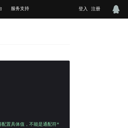
台
服务支持
登入
注册
ins得配置具体值，不能是通配符*