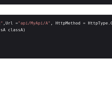
"
,Url =
"api/MyApi/A"
, HttpMethod = HttpType.
ssA classA)