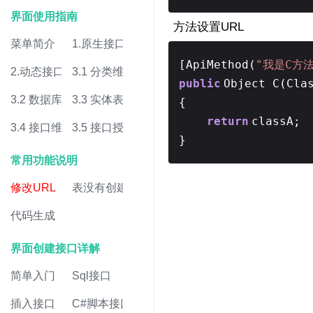
界面使用指南
方法设置URL
菜单简介
1.原生接口
[ApiMethod(
"我是C方法
2.动态接口
3.1 分类维护
public
Object C(Cla
3.2 数据库维护
3.3 实体表维护
{
return
classA;
3.4 接口维护
3.5 接口授权
}
常用功能说明
修改URL
表没有创建
代码生成
界面创建接口详解
简单入门
Sql接口
插入接口
C#脚本接口