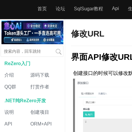
Api
首页
论坛
SqlSugar教程
修改URL
界面API修改UR
ReZero入门
创建接口的时候可以修改默
介绍
源码下载
QQ群
打赏作者
.NET纯ReZero开发
说明
创建项目
API
ORM+API