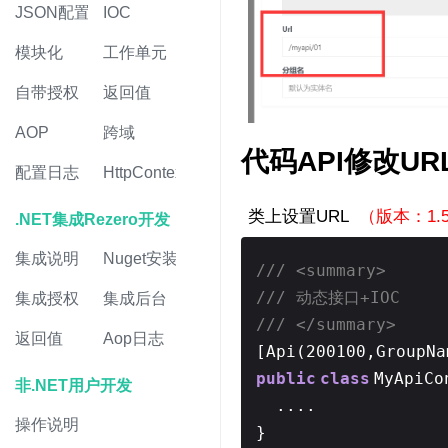
JSON配置
IOC
模块化
工作单元
自带授权
返回值
AOP
跨域
代码API修改UR
配置日志
HttpContext
类上设置URL
（版本：1.5
.NET集成Rezero开发
集成说明
Nuget安装
/// <summary>
/// 动态接口+IOC
集成授权
集成后台
/// </summary>
返回值
Aop日志
[Api(200100,GroupN
public
class
MyApiCo
非.NET用户开发
....
操作说明
}