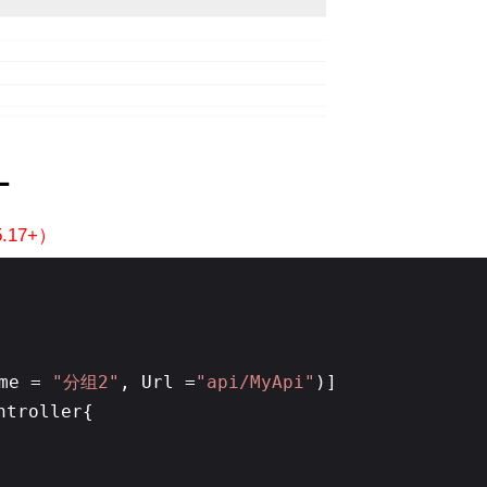
L
.17+）
ame =
"分组2"
, Url =
"api/MyApi"
)]
ntroller{