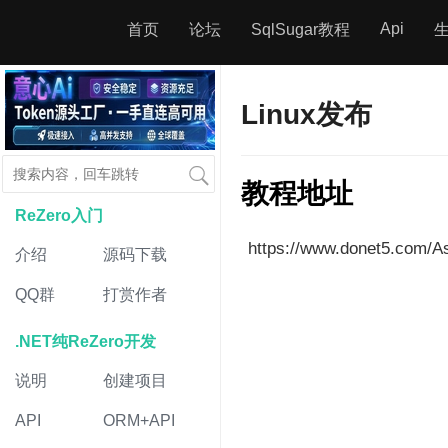
Api
首页
论坛
SqlSugar教程
Linux发布
教程地址
ReZero入门
https://www.donet5.com/A
介绍
源码下载
QQ群
打赏作者
.NET纯ReZero开发
说明
创建项目
API
ORM+API