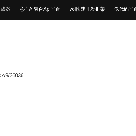
生成器
意心Ai聚合Api平台
vol快速开发框架
低代码平
sk/9/36036