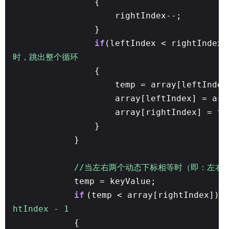
{
rightIndex--;
}
if
(leftIndex < rightInde
时，跳出整个循环
{
temp = array[leftIndex
array[leftIndex] = arr
array[rightIndex] = te
}
}
//当左右两个动态下标相等时（即：左右下
temp = keyValue;
if
(temp < array[rightIndex]
htIndex - 1
{