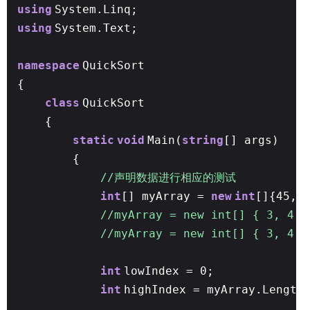
using
System.Linq;
using
System.Text;
namespace
QuickSort
{
class
QuickSort
{
static
void
Main(
string
[] args)
{
//声明数据进行相应的测试
int
[] myArray =
new
int
[]{45, 
//myArray = new int[] { 3, 4, 
//myArray = new int[] { 3, 4, 
int
lowInd
int
highIndex = myArray.