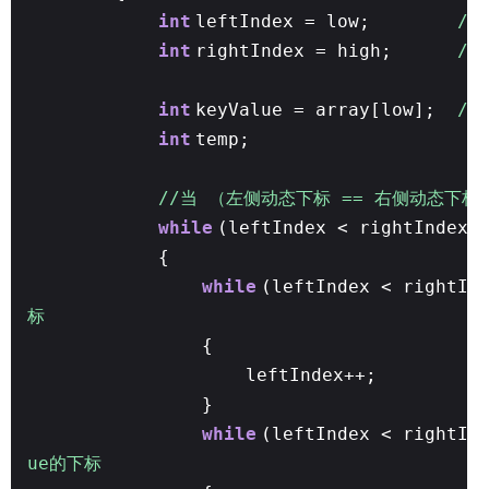
int
leftIndex = low;
/
int
rightIndex = high;
/
int
keyValue = array[low];
/
int
temp;
//当 （左侧动态下标 == 右侧动态下标
while
(leftIndex < rightIndex)
{
while
(leftIndex < rightIn
标
{
leftIndex++;
}
while
(leftIndex < rightIn
ue的下标