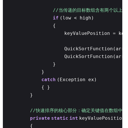
//当传递的目标数组含有两个以上
if
(low < high)
{
keyValuePosition = ke
QuickSortFunction(ar
QuickSortFunction(arr
}
}
catch
(Exception ex)
{ }
}
//快速排序的核心部分：确定关键值在数组中
private
static
int
keyValuePositionF
{