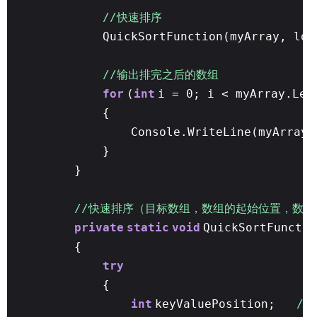
//快速排序
QuickSortFunction(myArray, low
//输出排完之后的数组
for
(
int
i = 0; i < myArray.Len
{
Console.WriteLine(myArray[
}
}
//快速排序（目标数组，数组的起始位置，数组
private
static
void
QuickSortFunctio
{
try
{
int
keyValuePosition;
/