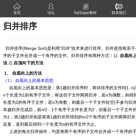
首页
论坛
SqlSugar教程
联系我们
归并排序
归并排序(Merge Sort)是利用"归并"技术来进行排序。归并是指将若
序的子文件合并成一个有序的文件。归并排序有两种方式：1):
自底向
法
2):
自顶向下的方法
1、 自底向上的方法
（1） 自底向上的基本思想
自底向上的基本思想是：第1趟归并排序时，将待排序的文件R[1..n]
n个长度为1的有序子文件，将这些子文件两两归并，若n为偶数，则得到
长度为2的有序子文件；若n为奇数，则最后一个子文件轮空(不参与归并
本趟归并完成后，前n/2 - 1个有序子文件长度为2，但最后一个子文件
为1；第2趟归并则是将第1趟归并所得到的n/2个有序的子文件两两归
反复，直到最后得到一个长度为n的有序文件为止。
上述的每次归并操作，均是将两个有序的子文件合并成一个有序的