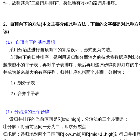
件，故称其为"二路归并排序"。类似地有k(k>2)路归并排序。
2、自顶向下的方法(本文主要介绍此种方法，下面的文字都是对此种方
读)
（1） 自顶向下的基本思想
采用分治法进行自顶向下的算法设计，形式更为简洁。
自顶向下的归并排序：是利用递归和分而治之的技术将数据序列划
越来越小的半子表，再对半子表排序，最后再用递归步骤将排好序的半
并成为越来越大的有序序列，归并排序包括两个步骤，分别为：
1）划分子表
2）合并半子表
（1）分治法的三个步骤
设归并排序的当前区间是R[low..high]，分治法的三个步骤是：
①分解：将当前区间一分为二，即求分裂点
②求解：递归地对两个子区间R[low..mid]和R[mid+1..high]进行归并排