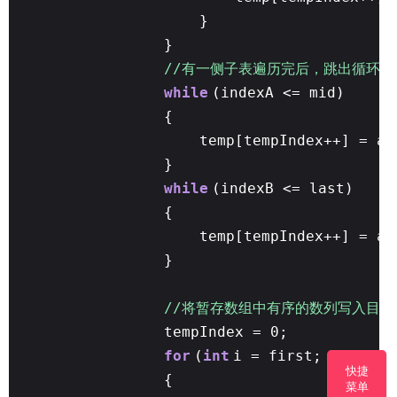
}
}
//有一侧子表遍历完后，跳出循环
while
(indexA <= mid)
{
temp[tempIndex++] = ar
}
while
(indexB <= last)
{
temp[tempIndex++] = ar
}
//将暂存数组中有序的数列写入目
tempIndex = 0;
for
(
int
i = first; i <= la
快捷
{
菜单