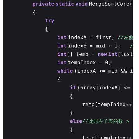
private
static
void
MergeSortCore(
in
{
try
{
int
indexA = first;
//左侧
int
indexB = mid + 1;
/
int
[] temp =
new
int
[last 
int
tempIndex = 0;
while
(indexA <= mid && in
{
if
(array[indexA] <= a
{
temp[tempIndex++
}
else
//此时左子表的数 > 
{
temp[tempIndex++