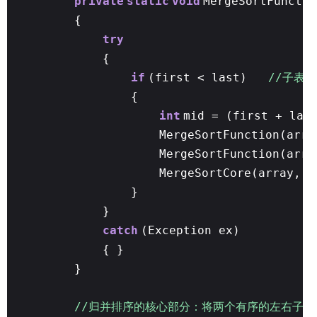
private
static
void
MergeSortFunctio
{
try
{
if
(first < last)
//子表
{
int
mid = (first + l
MergeSortFunction(ar
MergeSortFunction(ar
MergeSortCore(array, 
}
}
catch
(Exception ex)
{ }
}
//归并排序的核心部分：将两个有序的左右子表