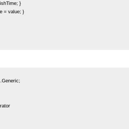
ishTime; }
e = value; }
.Generic;
rator