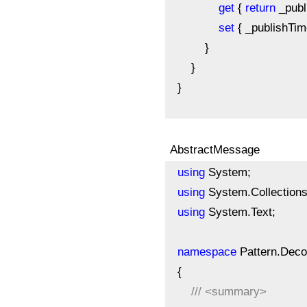
get
{
return
_publ
set
{ _publishTim
}
}
}
AbstractMessage
using
System;
using
System.Collections
using
System.Text;
namespace
Pattern.Deco
{
///
<summary>