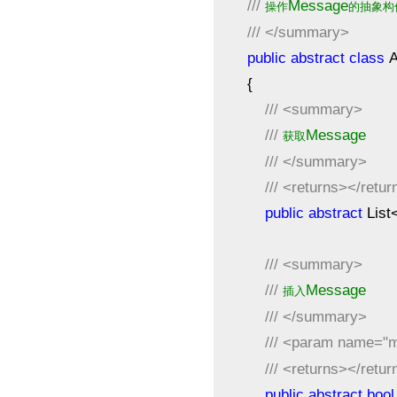
///
Message
操作
的抽象构
///
</summary>
public
abstract
class
A
{
///
<summary>
///
Message
获取
///
</summary>
///
<returns></retur
public
abstract
List
///
<summary>
///
Message
插入
///
</summary>
///
<param name="
///
<returns></retur
public
abstract
bool