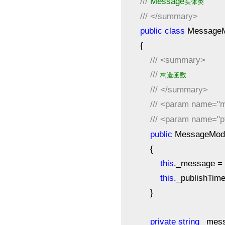
///
Message
实体类
///
</summary>
public
class
MessageM
{
///
<summary>
///
构造函数
///
</summary>
///
<param name="
///
<param name="p
public
MessageMode
{
this
._message =
this
._publishTime
}
private
string
_mess