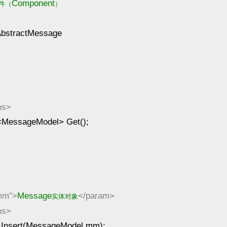
Component
件（
）
bstractMessage
ns>
<MessageModel> Get();
mm">
Message
</param>
实体对象
ns>
Insert(MessageModel mm);