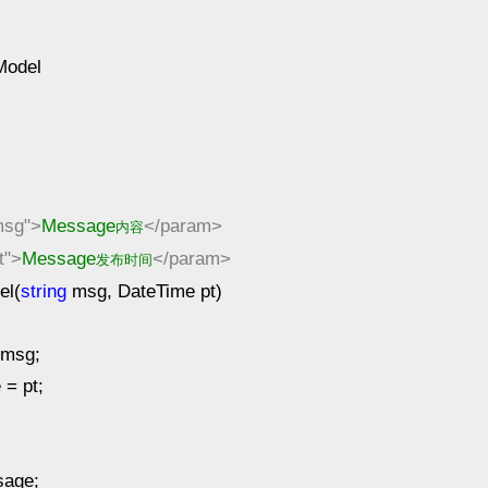
odel
msg">
Message
</param>
内容
t">
Message
</param>
发布时间
l(
string
msg, DateTime pt)
 msg;
 = pt;
age;