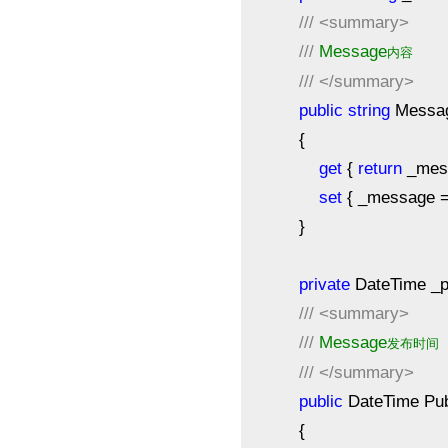
///
<summary>
///
Message
内容
///
</summary>
public
string
Messa
{
get
{
return
_mess
set
{ _message = 
}
private
DateTime _p
///
<summary>
///
Message
发布时间
///
</summary>
public
DateTime Pub
{