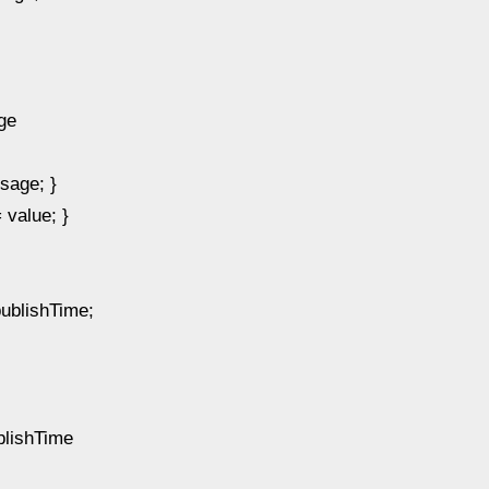
ge
age; }
value; }
ublishTime;
lishTime