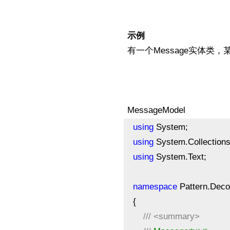
示例
有一个Message实体类，
MessageModel
using
System;
using
System.Collections
using
System.Text;
namespace
Pattern.Deco
{
///
<summary>