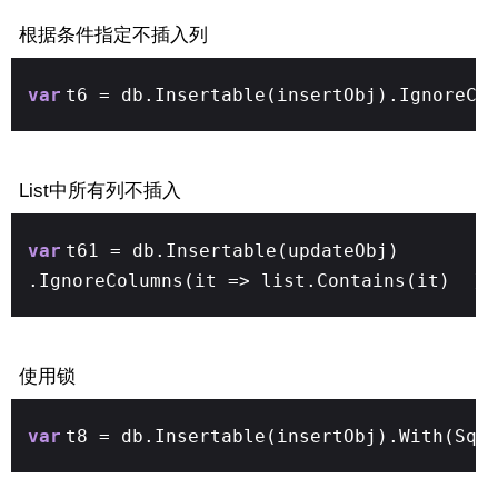
根据条件指定不插入列
var
t6 = db.Insertable(insertObj).IgnoreCo
List中所有列不插入
var
t61 = db.Insertable(updateObj)
.IgnoreColumns(it => list.Contains(it) ).
使用锁
var
t8 = db.Insertable(insertObj).With(Sql