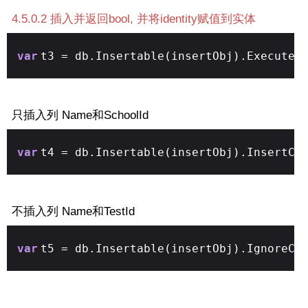
4.5.0.2 插入并返回bool, 并将identity赋值到实体
var
t3 = db.Insertable(insertObj).ExecuteC
只插入列 Name和SchoolId
var
t4 = db.Insertable(insertObj).InsertCo
不插入列 Name和TestId
var
t5 = db.Insertable(insertObj).IgnoreCo