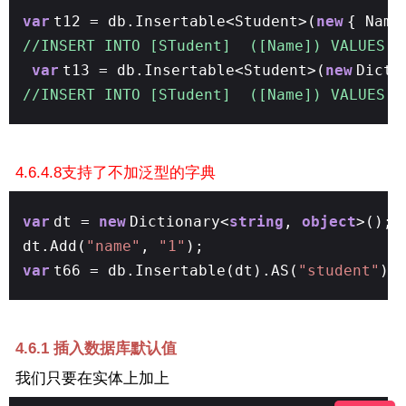
var
t12 = db.Insertable<Student>(
new
{ Nam
//INSERT INTO [STudent] ([Name]) VALUES (
var
t13 = db.Insertable<Student>(
new
Dicti
//INSERT INTO [STudent] ([Name]) VALUES (
4.6.4.8支持了不加泛型的字典
var
dt =
new
Dictionary<
string
,
object
>();
dt.Add(
"name"
,
"1"
);
var
t66 = db.Insertable(dt).AS(
"student"
).
4.6.1 插入数据库默认值
我们只要在实体上加上