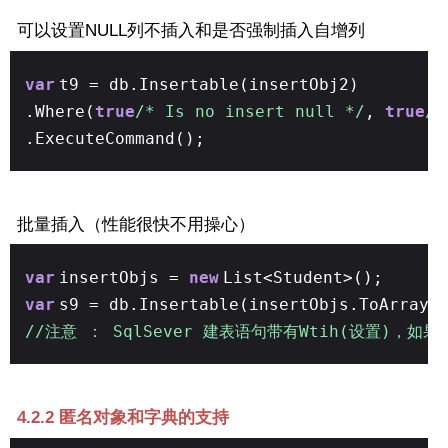
可以设置NULL列不插入和是否强制插入自增列
var
t9 = db.Insertable(insertObj2)
.Where(
true
/* Is no insert null */
,
true
/*
.ExecuteCommand();
批量插入（性能很快不用操心）
var
insertObjs =
new
List<Student>();
var
s9 = db.Insertable(insertObjs.ToArray(
//注意 ： SqlSever 建表语句带有Wtih(设置)，
4.2.2 匿名对象和字典的支持