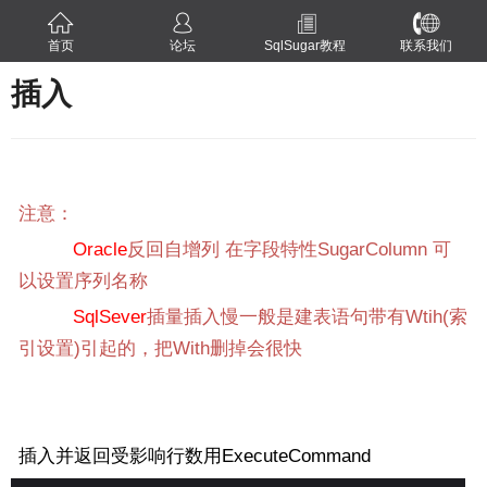
首页
论坛
SqlSugar教程
联系我们
插入
注意：
Oracle
反回自增列 在字段特性SugarColumn 可
以设置序列名称
SqlSever
插量插入慢一般是建表语句带有Wtih(索
引设置)引起的，把With删掉会很快
插入并返回受影响行数用ExecuteCommand