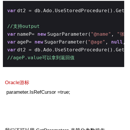
var
dt2 = db.Ado.UseStoredProcedure().GetD
//支持output
var
nameP=
new
SugarParameter(
"@name"
,
"张三
var
ageP=
new
SugarParameter(
"@age"
,
null
,
var
dt2 = db.Ado.UseStoredProcedure().GetD
//ageP.value可以拿到返回值
Oracle游标
parameter.IsRefCursor =true;