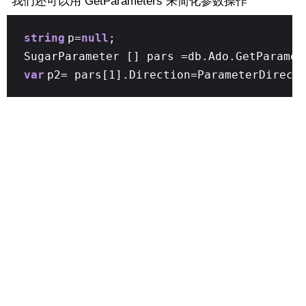
我们还可以用 GetParameters 来简化参数操作
string
p=
null
;
SugarParameter [] pars =db.Ado.GetParamet
var
p2= pars[1].Direction=ParameterDirect