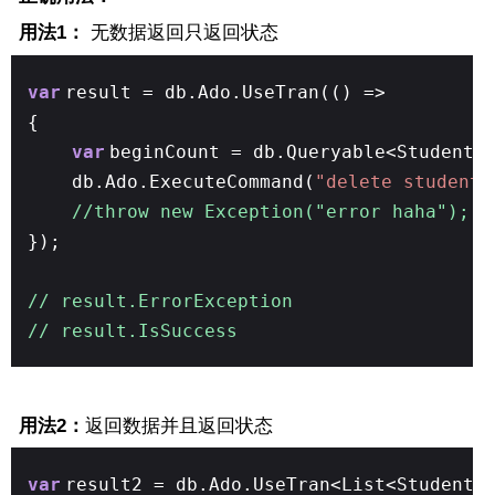
用法1：
无数据返回只返回状态
var
result = db.Ado.UseTran(() =>
{
var
beginCount = db.Queryable<Student>
db.Ado.ExecuteCommand(
"delete student"
//throw new Exception("error haha");
});
// result.ErrorException
// result.IsSuccess
用法2：
返回数据并且返回状态
var
result2 = db.Ado.UseTran<List<Student>