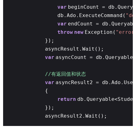
var
beginCount = db.Querya
db.Ado.ExecuteCommand(
"del
var
endCount = db.Queryabl
throw
new
Exception(
"error 
});
asyncResult.Wait();
var
asyncCount = db.Queryable<
//有返回值和状态
var
asyncResult2 = db.Ado.UseT
{
return
db.Queryable<Studen
});
asyncResult2.Wait();