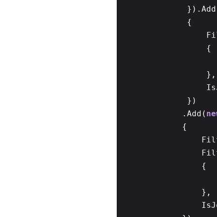
}).Add
{
Fi
{
},
Is
})
.Add(
ne
{
Fi
Fil
{
},
Is