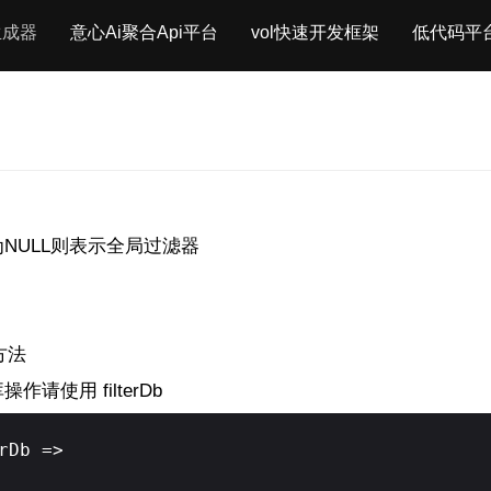
生成器
意心Ai聚合Api平台
vol快速开发框架
低代码平
NULL则表示全局过滤器
的方法
请使用 filterDb
rDb =>