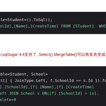
ble<Student>().ToSql();
oolId],[Name],[CreateTime] FROM [STudent] WH
（
sqlSugar 4.4支持了 .Select().MergeTable()可
able<Student, School>
ct
[] { JoinType.Left, f.SchoolId == s.Id }).T
].[SchoolId],[f].[Name],[f].[CreateTime]
eft JOIN School s ON([f].[SchoolId] = [s].
elete=0