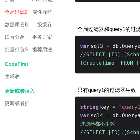
全局过滤器
属性导航
数据库管理
二级缓存
全局过滤器和query1的过
读写分离
事务方案
var
sql3 = db.Query
批量打包Sql
推荐用法
//SELECT [ID],[Scho
[CreateTime] FROM
CodeFirst
生成表
只有query1的过滤器生效
更新或者插入
更新或者插入
string
key =
"query
var
sql4 = db.Query
过滤器都不生效
//SELECT [ID],[Sch