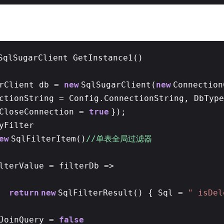
SqlSugarClient GetInstance1()
arClient db =
new
SqlSugarClient(
new
Connectio
ctionString = Config.ConnectionString, DbType
oCloseConnection =
true
});
yFilter
ew
SqlFilterItem()
//单表全局过滤器
lterValue = filterDb =>
return
new
SqlFilterResult() { Sql =
" isDel
JoinQuery =
false