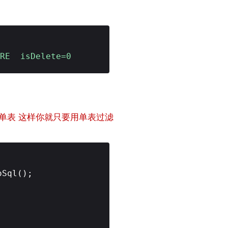
ERE isDelete=0
以将多表变成单表 这样你就只要用单表过滤
oSql();