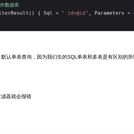
来操作数据库
lterResult() { Sql =
" id>@id"
, Parameters =
默认单表查询，因为我们生的SQL单表和多表是有区别的
过滤器就会报错