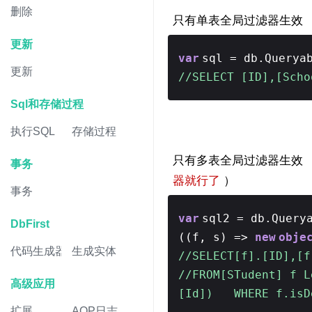
删除
只有单表全局过滤器生效
更新
var
sql = db.Querya
更新
//SELECT [ID],[Sch
Sql和存储过程
执行SQL
存储过程
只有多表全局过滤器生效 
事务
器就行了
）
事务
var
sql2 = db.Query
DbFirst
((f, s) =>
new
obje
代码生成器
生成实体
//SELECT[f].[ID],[f
//FROM[STudent] f L
高级应用
[Id]) WHERE f.isD
扩展
AOP日志