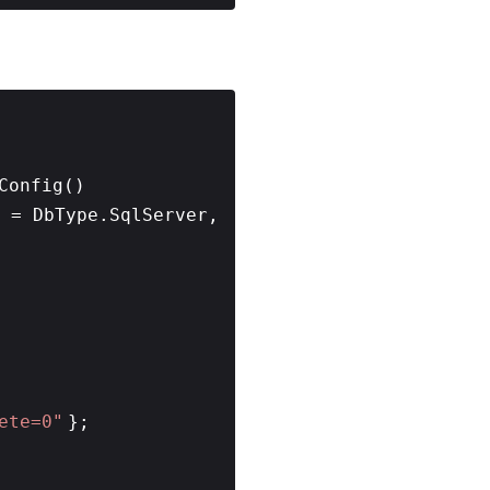
nConfig()
 = DbType.SqlServer,
ete=0"
};