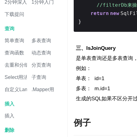
2分钟深入
1分钟入门
//filterDb
return
new
SqlFi
下载提问
}
查询
简单查询
多表查询
三、IsJoinQuery
查询函数
动态查询
是单表查询还是多表查询，
去重和分组
分页查询
例如：
Select用法
子查询
单表： id=1
多表： m.id=1
自定义Lambda
.Mapper用法
生成的SQL如果不区分开
插入
插入
例子
删除