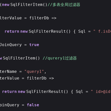
(
new
SqlFilterItem()
//多表全局过滤器
lterValue = filterDb =>
return
new
SqlFilterResult() { Sql =
" f.isD
JoinQuery =
true
w
SqlFilterItem()
//qurery1过滤器
lterName =
"query1"
,
terValue = filterDb =>
return
new
SqlFilterResult() { Sql =
" id>@id
JoinQuery =
false