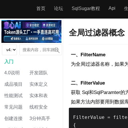
Api
首页
论坛
SqlSugar教程
全局过滤器概念
一、FilterName
入门
为全局过滤器名称，如果为
4.0说明
开发团队
二、FilterValue
成品项目
实体定义
获取 Sql和SqlParamter
性能测试
实体和表
如果方法内部要用到数据库操作
常见问题
线程安全
FilterValue = filte
创建连接
3分钟高手
{