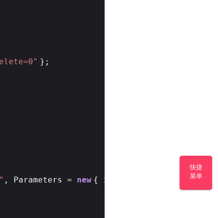
elete=0"
};
快捷
菜单
"
, Parameters =
new
{ id = 1 } };