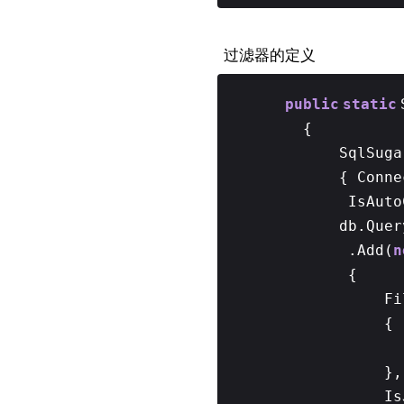
过滤器的定义
public
static
{
SqlSug
{ Conne
IsAut
db.Quer
.Add(
n
{
Fi
{
},
Is