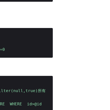
=0
ilter(null,true)所有
HERE WHERE id>@id