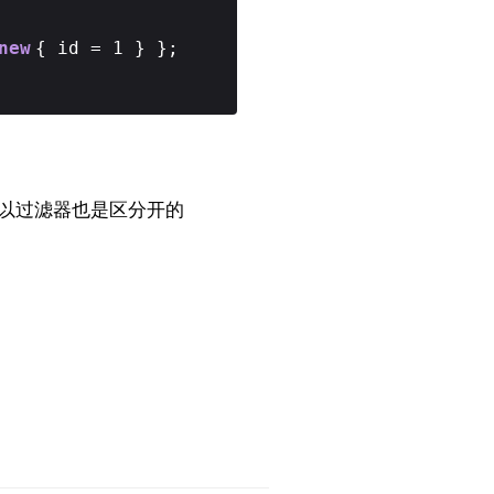
new
{ id = 1 } };
所以过滤器也是区分开的