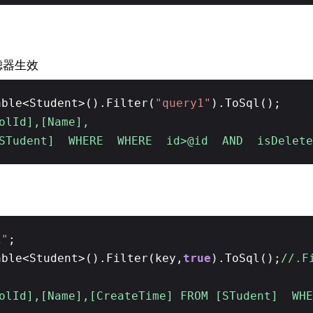
滤器生效
able<Student>().Filter(
"query1"
).ToSql();
olId],[Name],
 [STudent] WHERE WHERE id>@id AND isDelete
1"
;
able<Student>().Filter(key,
true
).ToSql();
//.F
oolId],[Name],[CreateTime] FROM [STudent] W