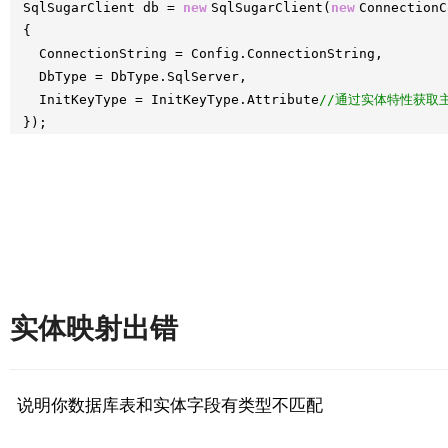
SqlSugarClient db =
new
SqlSugarClient(
new
ConnectionC
{
ConnectionString = Config.ConnectionString,
DbType = DbType.SqlServer,
InitKeyType = InitKeyType.Attribute
//通过实体特性获取
});
实体映射出错
说明你数据库表和实体字段有类型不匹配