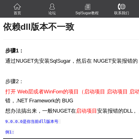
首页
论坛
SqlSugar教程
联系我们
依赖dll版本不一致
步骤1：
通过NUGET先安装SqlSugar，然后在 NUGET安装报错
步骤2：
打开 Web层或者WinFom的项目（启动项目
启动项目
启动
错，.NET Framework的 BUG
想办法搞出来，一般NUGET在
启动项目
安装报错的DLL , 
9.0.0.0是你当前dll版本号
例1: