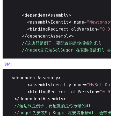
<dependentAssembly>
<assemblyIdentity name=
"Newtonsoft
<bindingRedirect oldVersion=
"0.0.0
</dependentAssembly>
//这边只是例子，要配置的是你报错的dll
//nuget先安装SqlSugar 在安装报错dl
例2:
<dependentAssembly>
<assemblyIdentity name=
"MySql.Data
<bindingRedirect oldVersion=
"0.0.0
</dependentAssembly>
//这边只是例子，要配置的是你报错的dll
//nuget先安装SqlSugar 在安装报错dll 会