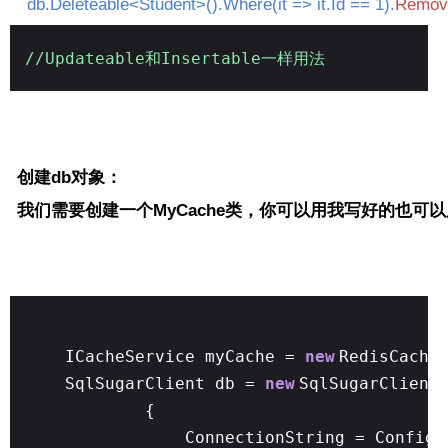
db.Deleteable<Student>().Where(it => it.Id == 1).
Remov
//Updateable和Insertable一样用法
创建db对象：
我们需要创建一个MyCache类，你可以用我写好的也可
ICacheService myCache =
new
RedisCache
SqlSugarClient db =
new
SqlSugarClient
{
ConnectionString = Config.