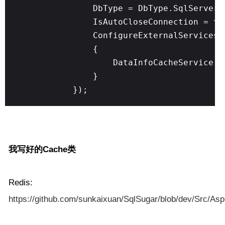
DbType = DbType.SqlServer,
IsAutoCloseConnection =
tr
ConfigureExternalServices
{
DataInfoCacheService 
}
});
我写好的Cache类
Redis:
https://github.com/sunkaixuan/SqlSugar/blob/dev/Src/A