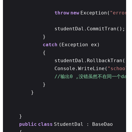
throw
new
Exception(
"error"
studentDal.CommitTran();
}
catch
(Exception ex)
{
studentDal.RollbackTran();
Console.WriteLine(
"school 
//输出0 ,没错虽然不在同一个dal里
}
}
}
public
class
StudentDal : BaseDao