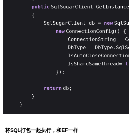
public
SqlSugarClient GetInstance(
{
SqlSugarClient db =
new
SqlSug
new
ConnectionConfig() {
ConnectionString = Con
DbType = DbType.SqlSer
IsAutoCloseConnection
IsShardSameThread=
tru
});
return
db;
}
}
将SQL打包一起执行，和EF一样