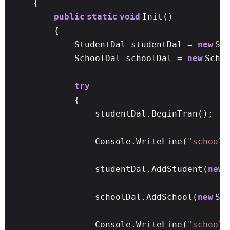
{
public
static
void
Init()
{
StudentDal studentDal =
new
St
SchoolDal schoolDal =
new
Scho
try
{
studentDal.BeginTran();
Console.WriteLine(
"school 
studentDal.AddStudent(
new
schoolDal.AddSchool(
new
Sc
Console.WriteLine(
"school 