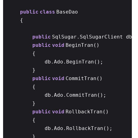
public
class
BaseDao
{
public
SqlSugar.SqlSugarClient db
public
void
BeginTran()
{
db.Ado.BeginTran();
}
public
void
CommitTran()
{
db.Ado.CommitTran();
}
public
void
RollbackTran()
{
db.Ado.RollbackTran();
}