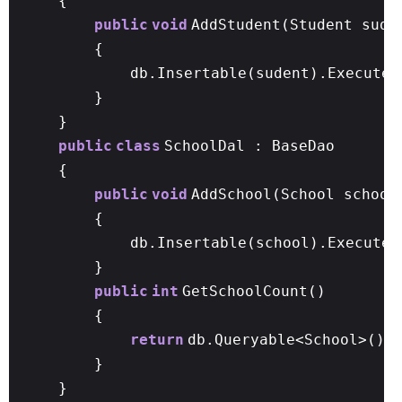
{
public
void
AddStudent(Student sude
{
db.Insertable(sudent).ExecuteC
}
}
public
class
SchoolDal : BaseDao
{
public
void
AddSchool(School school
{
db.Insertable(school).ExecuteC
}
public
int
GetSchoolCount()
{
return
db.Queryable<School>().
}
}