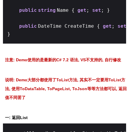
public
string
Name {
get
;
set
; }
public
DateTime CreateTime {
get
;
set
;
}
注意: Demo使用的是最新的C# 7.2 语法, VS不支持的, 自行修改
说明: Demo大部分都使用了ToList方法, 其实不一定要用ToList方
法, 使用ToDataTable, ToPageList, ToJson等等方法都可以, 返回
值不同罢了
一: 返回List