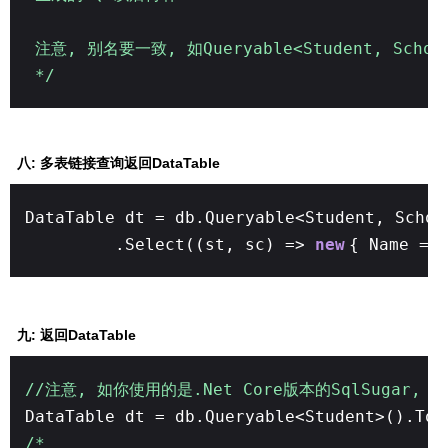
注意, 别名要一致, 如Queryable<Student, Schoo
*/
八: 多表链接查询返回DataTable
DataTable dt = db.Queryable<Student, Scho
.Select((st, sc) =>
new
{ Name = 
九: 返回DataTable
//注意, 如你使用的是.Net Core版本的SqlSugar, Dat
DataTable dt = db.Queryable<Student>().ToD
/*