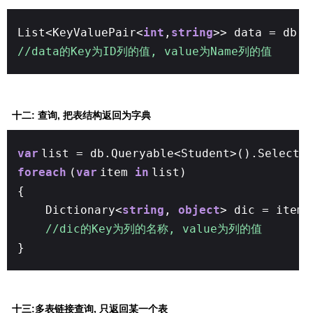
List<KeyValuePair<
int
,
string
>> data = db.Q
//data的Key为ID列的值, value为Name列的值
十二: 查询, 把表结构返回为字典
var
list = db.Queryable<Student>().Select<
foreach
(
var
item
in
list)
{
Dictionary<
string
,
object
> dic = item.
//dic的Key为列的名称, value为列的值
}
十三:多表链接查询, 只返回某一个表