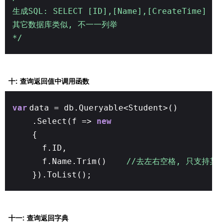
生成SQL: SELECT [ID],[Name],[CreateTime] F
其它数据库类似, 不一一列举
*/
十: 查询返回值中调用函数
var
data = db.Queryable<Student>()
.Select(f =>
new
{
f.ID,
f.Name.Trim()
//去左右空格, 只支持某些的系
}).ToList();
十一: 查询返回字典