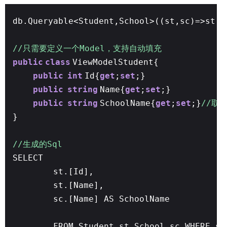
db.Queryable<Student,School>((st,sc)=>st.S
//只需要定义一个Model，支持自动填充
public
class
ViewModelStudent{
public
int
Id{
get
;
set
;}
public
string
Name{
get
;
set
;}
public
string
SchoolName{
get
;
set
;}
//取
}
//生成的Sql
SELECT
st.[Id],
st.[Name],
sc.[Name] AS SchoolName
FROM Student st,School sc WHERE st