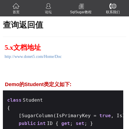
首页
论坛
SqlSugar教程
联系我们
查询返回值
5.x文档地址
http://www.donet5.com/Home/Doc
Demo的Student类定义如下:
class
Student
{
[SugarColumn(IsPrimaryKey =
true
, IsI
public
int
ID {
get
;
set
; }