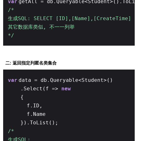
var
getAll = db.Queryable<Student>().ToLis
/*
生成SQL: SELECT [ID],[Name],[CreateTime] F
其它数据库类似, 不一一列举
*/
二: 返回指定列匿名类集合
var
data = db.Queryable<Student>()
.Select(f =>
new
{
f.ID,
f.Name
}).ToList();
/*
生成SQL: