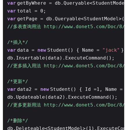
var
getByWhere = db.Queryable<StudentModel
var
total = 0;
var
getPage = db.Queryable<StudentModel>()
//多表查询用法 http://www.donet5.com/Doc/8/1
/*插入*/
var
data =
new
Student() { Name =
"jack"
};
db.Insertable(data).ExecuteCommand();
//更多插入用法 http://www.donet5.com/Doc/8/1
/*更新*/
var
data2 =
new
Student() { Id =1, Name =
"
db.Updateable(data2).ExecuteCommand();
//更多更新用法 http://www.donet5.com/Doc/8/1
/*删除*/
db.Deleteable<StudentModel>(1).ExecuteComm