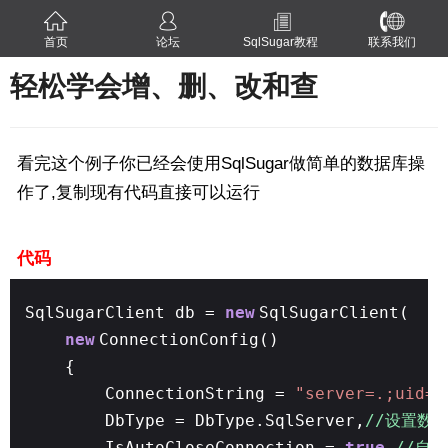
首页
论坛
SqlSugar教程
联系我们
轻松学会增、删、改和查
看完这个例子你已经会使用SqlSugar做简单的数据库操
作了,复制现有代码直接可以运行
代码
SqlSugarClient db =
new
SqlSugarClient(
new
ConnectionConfig()
{
ConnectionString =
"server=.;uid=s
DbType = DbType.SqlServer,
//设置数
IsAutoCloseConnection =
true
,
//自