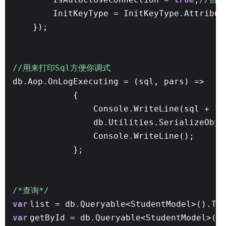
InitKeyType = InitKeyType.Attribu
});
//用来打印Sql方便你调式
db.Aop.OnLogExecuting = (sql, pars) =>
{
Console.WriteLine(sql +
"\
db.Utilities.SerializeObje
Console.WriteLine();
};
/*查询*/
var
list = db.Queryable<StudentModel>().To
var
getById = db.Queryable<StudentModel>()