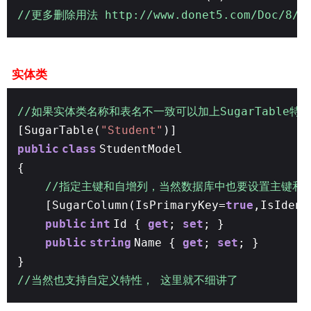
//更多删除用法 http://www.donet5.com/Doc/8/1
实体类
//如果实体类名称和表名不一致可以加上SugarTable特
[SugarTable(
"Student"
)]
public
class
StudentModel
{
//指定主键和自增列，当然数据库中也要设置主键和
[SugarColumn(IsPrimaryKey=
true
,IsIdent
public
int
Id {
get
;
set
; }
public
string
Name {
get
;
set
; }
}
//当然也支持自定义特性， 这里就不细讲了